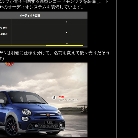
バルブが電子開閉する新型レコードモンツァを装備し、ト
eatsのオーディオシステムを装備しています。
APANは明確に仕様を分けて、名前を変えて後々売りだそう
)