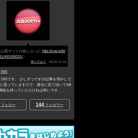
当は黒サソリが欲しかった
http://cvw.jp/b/
11/49100031/
」
何シテル？
05/20 11:32
 595
TH 595です。 少しずつですが記事を増やして
と思っていますので、適当に見て頂いてAB
に興味を持っていただければ幸いです。 ...
144
フォロー
フォロワー