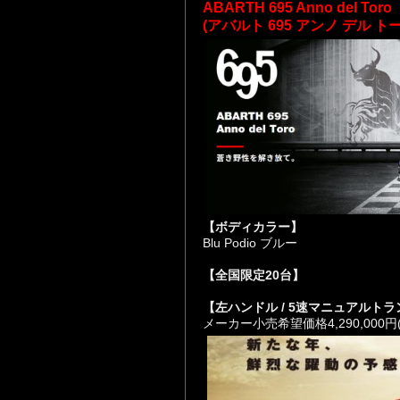
ABARTH 695 Anno del Toro
(アバルト 695 アンノ デル ト
【ボディカラー】
Blu Podio ブルー
【
全国限定20台】
【左ハンドル / 5速マニュアルトラ
メーカー小売希望価格4,290,000円