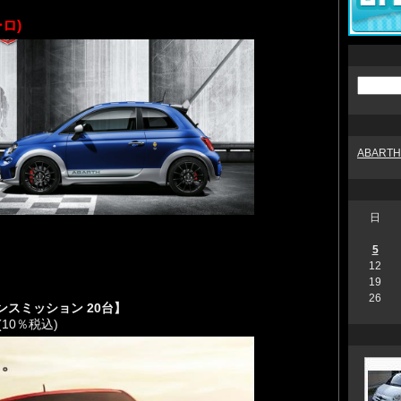
ーロ)
ABART
日
5
12
19
26
ンスミッション 20台】
(10％税込)