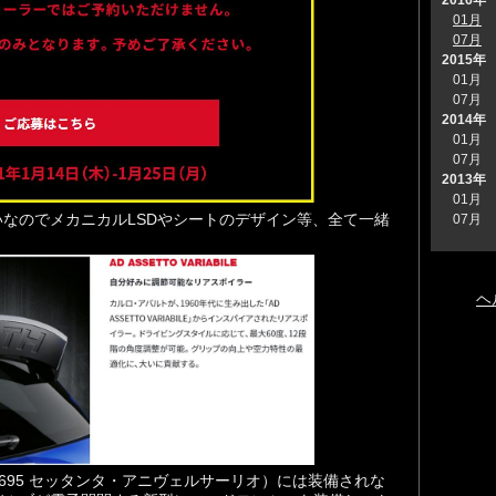
01月
07月
2015年
01月
07月
2014年
01月
07月
2013年
01月
なのでメカニカルLSDやシートのデザイン等、全て一緒
07月
ヘ
(695 セッタンタ・アニヴェルサーリオ）には装備されな