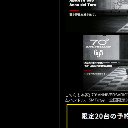
こちらも本家(
70°ANNIVERSARIO
左ハンドル、5MTのみ、全国限定