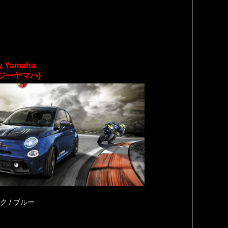
。
y Yamaha
ナジーヤマハ)
ラック / ブルー