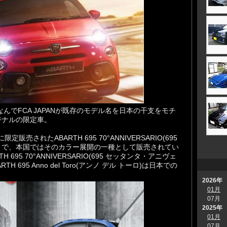
なんでFCA JAPANが既存のモデル名を日本の干支をモチ
ジナルの限定車。
月に限定販売された
ABARTH 695 70°ANNIVERSARIO
(695
）で、本国ではそのカラー展開の一種として販売されてい
TH 695 70°ANNIVERSARIO
(695 セッタンタ・アニヴェ
RTH 695 Anno del Toro
(アンノ デル トーロ)は日本での
2026年
01月
07月
2025年
01月
07月