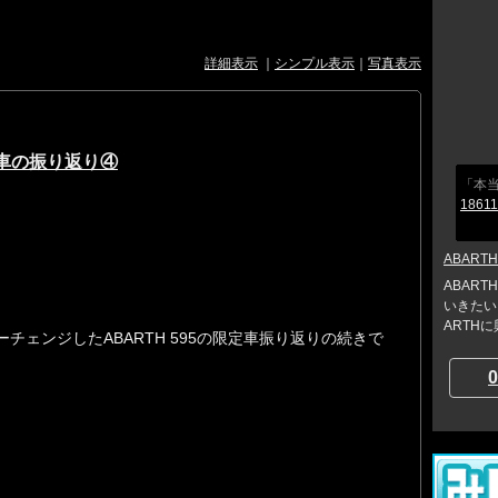
詳細表示
｜
シンプル表示
｜
写真表示
定車の振り返り④
「本
18611
ABARTH
ABAR
いきたい
ARTH
ーチェンジしたABARTH 595の限定車振り返りの続きで
0
。