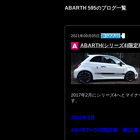
ABARTH 595のブログ一覧
2021年09月05日
ABARTH(シリーズ4)限
2017年2月にシリーズ4へとマイナ
す。
2021年1月
ABARTH 595限定車 第11弾