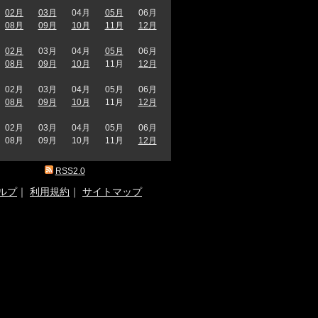
02月
03月
04月
05月
06月
08月
09月
10月
11月
12月
02月
03月
04月
05月
06月
08月
09月
10月
11月
12月
02月
03月
04月
05月
06月
08月
09月
10月
11月
12月
02月
03月
04月
05月
06月
08月
09月
10月
11月
12月
RSS2.0
ルプ
｜
利用規約
｜
サイトマップ