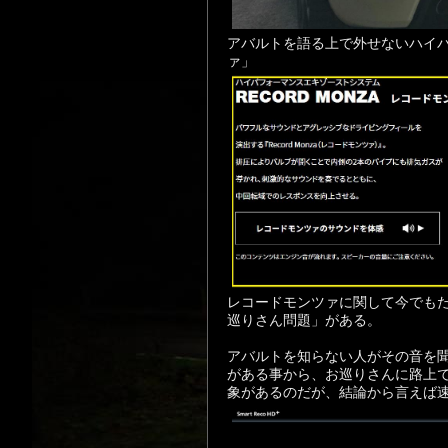
アバルトを語る上で外せないハイ
ァ」
レコ
ードモンツァに関して今でも
巡りさん問題」がある。
アバルトを知らない人がその音を
がある事から、お巡りさんに路上
象があるのだが、結論から言えば