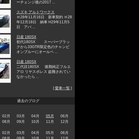
ーチェンジ後の2017 ...
スズキ アルトワークス
Ｈ28年11月16日 新車契約 Ｈ28
年12月18日 納車 H29年11月5
日 アバ ...
日産 180SX
初代180SX スーパーブラッ
クから33GTR限定色のチャンピ
オンブルーにオールペ ...
日産 180SX
二代目180SX 後期純正フルエ
アロ リヤスポレス 盗難されてい
なかったら ...
[
愛車一覧
]
過去のブログ
02月
03月
04月
05月
06月
08月
09月
10月
11月
12月
02月
03月
04月
05月
06月
08月
09月
10月
11月
12月