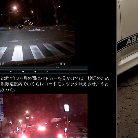
の約4年3カ月の間にパトカーを見かけては、検証のため
、制限速度内でいくらレコードモンツァを吠えさせようと
無かった。