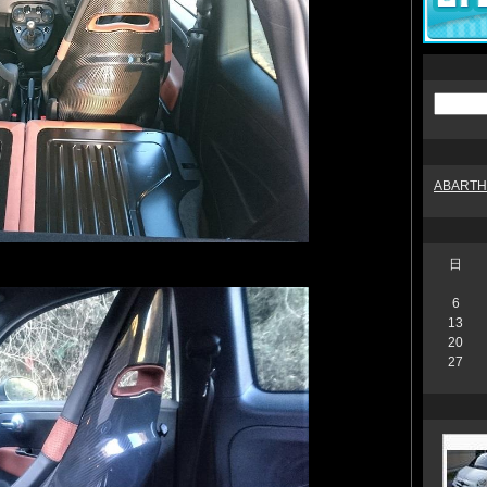
ABART
。
日
6
13
20
27