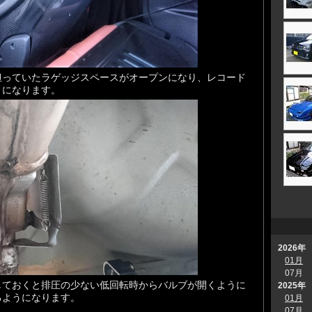
担っていたラゲッジスペースがオープンになり、レコード
うになります。
2026年
01月
07月
しておくと排圧の少ない低回転時からバルブが開くように
2025年
るようになります。
01月
07月