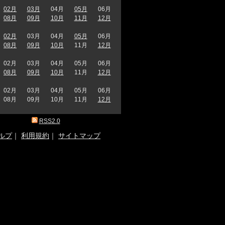
02月
03月
04月
05月
06月
08月
09月
10月
11月
12月
02月
03月
04月
05月
06月
08月
09月
10月
11月
12月
02月
03月
04月
05月
06月
08月
09月
10月
11月
12月
02月
03月
04月
05月
06月
08月
09月
10月
11月
12月
RSS2.0
ルプ
｜
利用規約
｜
サイトマップ