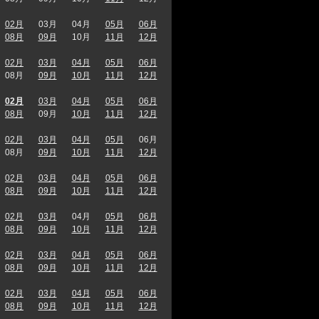
02月
03月
04月
05月
06月
08月
09月
10月
11月
12月
02月
03月
04月
05月
06月
08月
09月
10月
11月
12月
02月
03月
04月
05月
06月
08月
09月
10月
11月
12月
02月
03月
04月
05月
06月
08月
09月
10月
11月
12月
02月
03月
04月
05月
06月
08月
09月
10月
11月
12月
02月
03月
04月
05月
06月
08月
09月
10月
11月
12月
02月
03月
04月
05月
06月
08月
09月
10月
11月
12月
02月
03月
04月
05月
06月
08月
09月
10月
11月
12月