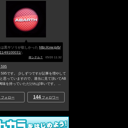
当は黒サソリが欲しかった
http://cvw.jp/b/
11/49100031/
」
何シテル？
05/20 11:32
 595
TH 595です。 少しずつですが記事を増やして
と思っていますので、適当に見て頂いてAB
に興味を持っていただければ幸いです。 ...
144
フォロー
フォロワー