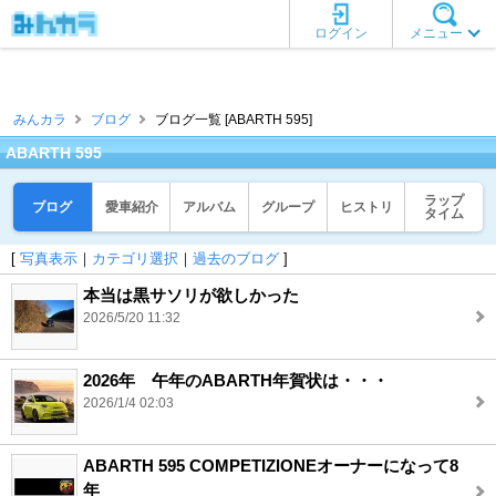
ログイン
メニュー
みんカラ
ブログ
ブログ一覧 [ABARTH 595]
ABARTH 595
ラップ
ブログ
愛車紹介
アルバム
グループ
ヒストリ
タイム
[
写真表示
｜
カテゴリ選択
｜
過去のブログ
]
本当は黒サソリが欲しかった
2026/5/20 11:32
2026年 午年のABARTH年賀状は・・・
2026/1/4 02:03
ABARTH 595 COMPETIZIONEオーナーになって8
年