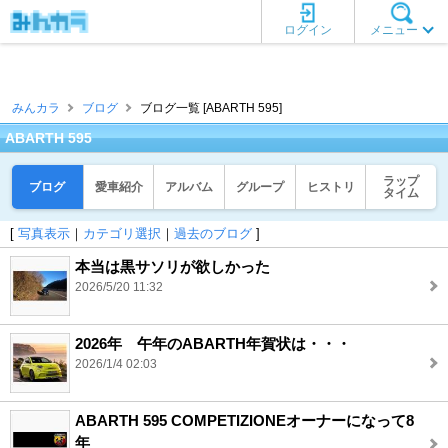
ログイン
メニュー
みんカラ
ブログ
ブログ一覧 [ABARTH 595]
ABARTH 595
ラップ
ブログ
愛車紹介
アルバム
グループ
ヒストリ
タイム
[
写真表示
｜
カテゴリ選択
｜
過去のブログ
]
本当は黒サソリが欲しかった
2026/5/20 11:32
2026年 午年のABARTH年賀状は・・・
2026/1/4 02:03
ABARTH 595 COMPETIZIONEオーナーになって8
年