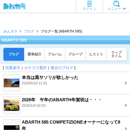
ログイン
メニュー
みんカラ
ブログ
ブログ一覧 [ABARTH 595]
ABARTH 595
ラップ
ブログ
愛車紹介
アルバム
グループ
ヒストリ
タイム
[
写真表示
｜
カテゴリ選択
｜
過去のブログ
]
本当は黒サソリが欲しかった
2026/5/20 11:32
2026年 午年のABARTH年賀状は・・・
2026/1/4 02:03
ABARTH 595 COMPETIZIONEオーナーになって8
年