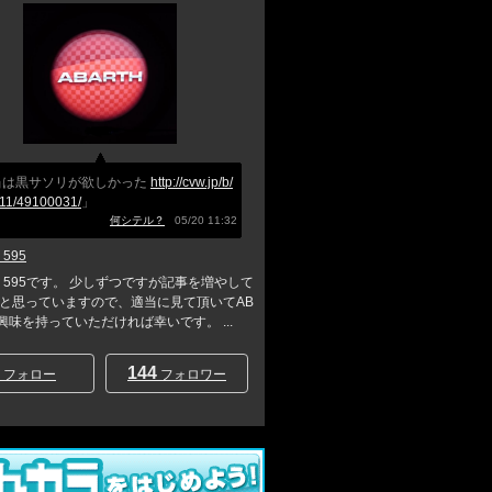
当は黒サソリが欲しかった
http://cvw.jp/b/
11/49100031/
」
何シテル？
05/20 11:32
 595
TH 595です。 少しずつですが記事を増やして
と思っていますので、適当に見て頂いてAB
に興味を持っていただければ幸いです。 ...
144
フォロー
フォロワー