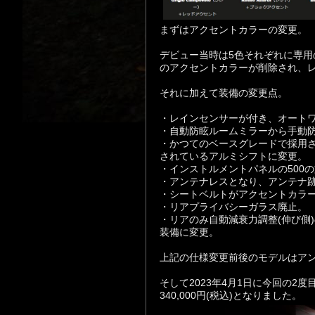
まずはアクセントカラーの変更。
デビュー当時は5色それぞれに専
のアクセントカラーが削除され、
それに加えて装備の変更点。
・レインセンサーが付き、オート
・
自動防眩ルームミラーから手動
・かつてのベースグレードで採用
されているアルミシフトに変更。
・インストルメントパネルの500
・アンテナレスとなり、アンテナ
・シートベルトがアクセントカラー
・リアプライバシーガラス廃止。
・リアのみ自動減衰力調整(伸び側)の
装備に変更。
上記の仕様変更前後のモデルはア
そして2023年4月1日に今回の2
340,000円(税込)となりました。