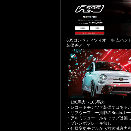
695コンペティツィオーネ(左ハンド
装備差として
・180馬力→165馬力
・レコードモンツァ装備ではあるが
・サブウーファー搭載のBeatsオ
・アルミフューエルキャップは無
・ブレンボブレーキ無し
・仕様変更モデルから前後減衰力可変