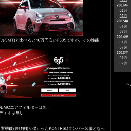
2016年
01月
07月
2015年
01月
07月
2014年
ル5MT)と比べると46万円安いF595ですが、その性能、
01月
07月
2013年
01月
07月
ヘ
BMCエアフィルターは無し
ーディオは無し
し
機能(伸び側)が備わったKONI FSDダンパー装備となっ