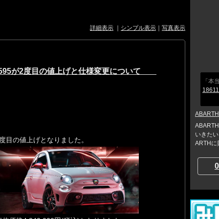
詳細表示
｜
シンプル表示
｜
写真表示
TH F595が2度目の値上げと仕様変更について
「本
18611
ABARTH
ABAR
いきたい
2度目の値上げとなりました。
ARTH
0