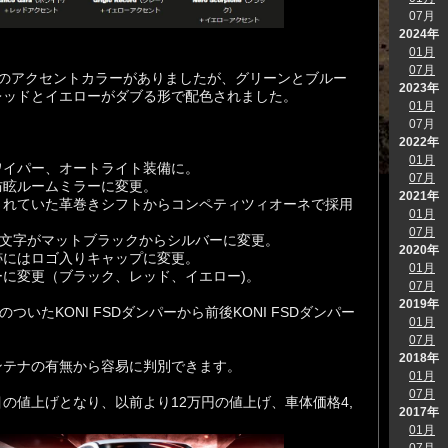
07月
2024年
01月
07月
用のアクセントカラーがありましたが、グリーンとブルー
2023年
レッドとイエローがダブる形で配色されました。
01月
07月
2022年
01月
ワイパー、オートライト装備に。
07月
防眩ルームミラーに変更。
2021年
されていた革巻き
シフトからコンペティツィオーネで採用
01月
07月
の文字がマットブラックからシルバーに変更。
2020年
跡
にはロゴ入りキャップに変更。
01月
に変更（ブラック、レッド、イエロー)。
07月
2019年
ついたKONI FSDダンパーから前後
KONI FSDダンパー
01月
07月
2018年
ンテナの有無から容易に判別できます。
01月
07月
度目の値上げとなり、
以前より12万円の値上げ、車体価格4,
2017年
01月
07月