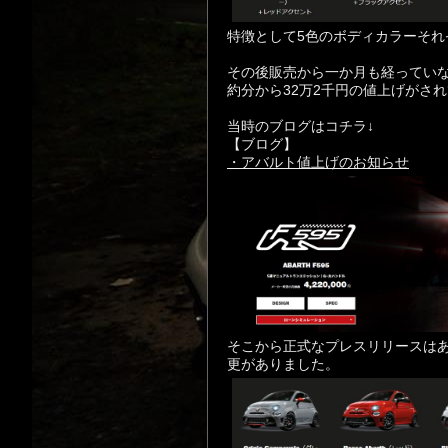
特徴として5色のボディカラーそ
その後販売から一か月も経っていない
約分から32万2千円の値上げがされて
当時のブログはコチラ↓
【ブログ】
・アバル
ト値上げのお知らせ
そこから正式なプレスリリースは
更がありました。