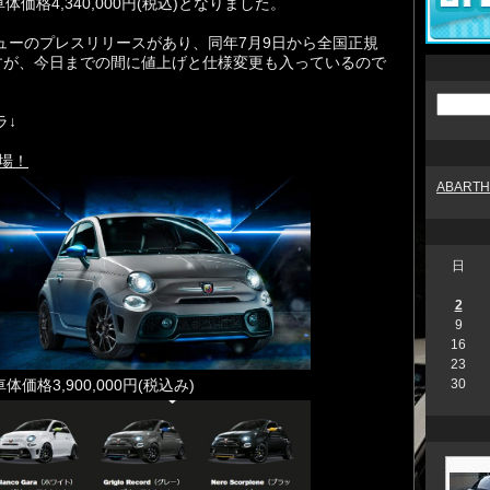
価格4,340,000円(税込)となりました。
規デビューのプレスリリースがあり、同年7月9日から全国正規
すが、今日までの間に値上げと仕様変更も入っているので
ラ↓
登場！
ABART
日
2
9
16
23
価格3,900,000円(税込み)
30