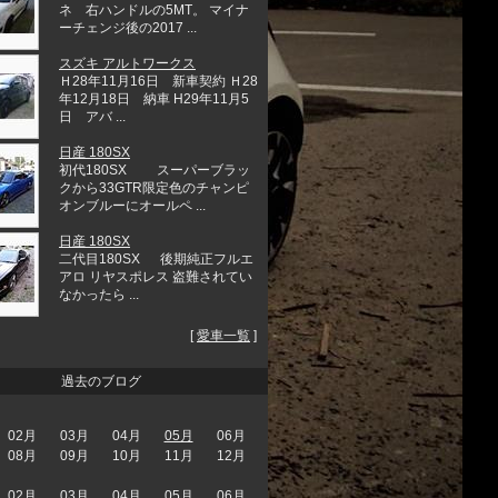
ネ 右ハンドルの5MT。 マイナ
ーチェンジ後の2017 ...
スズキ アルトワークス
Ｈ28年11月16日 新車契約 Ｈ28
年12月18日 納車 H29年11月5
日 アバ ...
日産 180SX
初代180SX スーパーブラッ
クから33GTR限定色のチャンピ
オンブルーにオールペ ...
日産 180SX
二代目180SX 後期純正フルエ
アロ リヤスポレス 盗難されてい
なかったら ...
[
愛車一覧
]
過去のブログ
02月
03月
04月
05月
06月
08月
09月
10月
11月
12月
02月
03月
04月
05月
06月