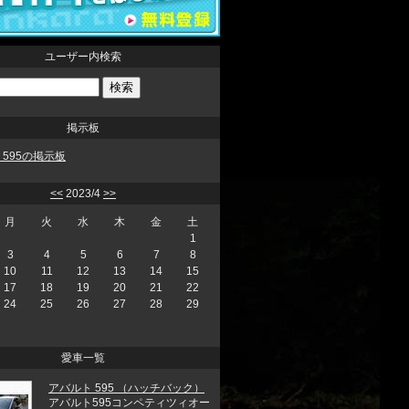
ユーザー内検索
掲示板
H 595の掲示板
<<
2023/4
>>
月
火
水
木
金
土
1
3
4
5
6
7
8
10
11
12
13
14
15
17
18
19
20
21
22
24
25
26
27
28
29
愛車一覧
アバルト 595 （ハッチバック）
アバルト595コンペティツィオー