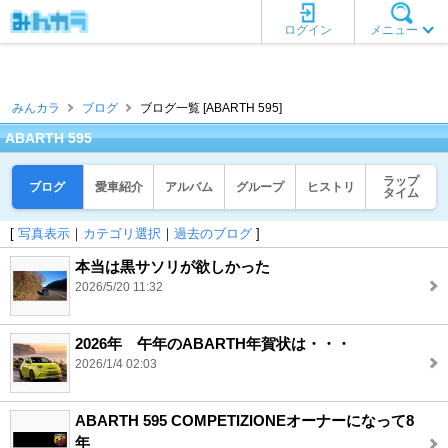
ログイン
メニュー
みんカラ
ブログ
ブログ一覧 [ABARTH 595]
ABARTH 595
ラップ
ブログ
愛車紹介
アルバム
グループ
ヒストリ
タイム
[
写真表示
｜
カテゴリ選択
｜
過去のブログ
]
本当は黒サソリが欲しかった
2026/5/20 11:32
2026年 午年のABARTH年賀状は・・・
2026/1/4 02:03
ABARTH 595 COMPETIZIONEオーナーになって8
年