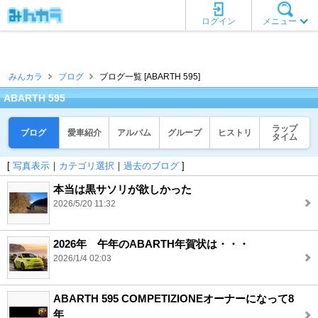
ログイン
メニュー
みんカラ
ブログ
ブログ一覧 [ABARTH 595]
ABARTH 595
ラップ
ブログ
愛車紹介
アルバム
グループ
ヒストリ
タイム
[
写真表示
｜
カテゴリ選択
｜
過去のブログ
]
本当は黒サソリが欲しかった
2026/5/20 11:32
2026年 午年のABARTH年賀状は・・・
2026/1/4 02:03
ABARTH 595 COMPETIZIONEオーナーになって8
年