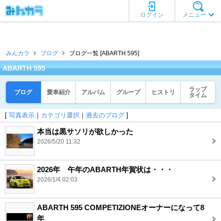
ログイン
メニュー
みんカラ
ブログ
ブログ一覧 [ABARTH 595]
ABARTH 595
ラップ
ブログ
愛車紹介
アルバム
グループ
ヒストリ
タイム
[
写真表示
｜
カテゴリ選択
｜
過去のブログ
]
本当は黒サソリが欲しかった
2026/5/20 11:32
2026年 午年のABARTH年賀状は・・・
2026/1/4 02:03
ABARTH 595 COMPETIZIONEオーナーになって8
年