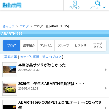
ログイン
メニュー
みんカラ
ブログ
ブログ一覧 [ABARTH 595]
ABARTH 595
ラップ
ブログ
愛車紹介
アルバム
グループ
ヒストリ
タイム
[
写真表示
｜
カテゴリ選択
｜
過去のブログ
]
本当は黒サソリが欲しかった
2026/5/20 11:32
2026年 午年のABARTH年賀状は・・・
2026/1/4 02:03
ABARTH 595 COMPETIZIONEオーナーになって8
年