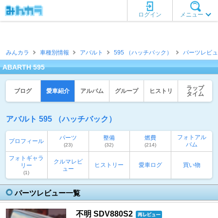
ログイン
メニュー
みんカラ
車種別情報
アバルト
595 （ハッチバック）
パーツレビュ
ABARTH 595
ラップ
ブログ
愛車紹介
アルバム
グループ
ヒストリ
タイム
アバルト 595 （ハッチバック）
フォトアル
パーツ
整備
燃費
プロフィール
バム
(23)
(32)
(214)
フォトギャラ
クルマレビ
ヒストリー
愛車ログ
買い物
リー
ュー
(1)
パーツレビュー一覧
不明 SDV880S2