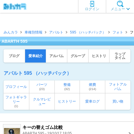
ログイン
メニュー
みんカラ
車種別情報
アバルト
595 （ハッチバック）
フォト
フ
ABARTH 595
ラップ
ブログ
愛車紹介
アルバム
グループ
ヒストリ
タイム
アバルト 595 （ハッチバック）
フォトアル
パーツ
整備
燃費
プロフィール
バム
(23)
(32)
(214)
フォトギャラ
クルマレビ
ヒストリー
愛車ログ
買い物
リー
ュー
(1)
キーの替えゴム比較
ABARTH 595 - 19/10/17 18:05