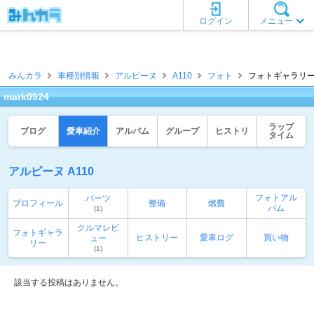
ログイン
メニュー
みんカラ
車種別情報
アルピーヌ
A110
フォト
フォトギャラリー一覧
mark0924
ラップ
ブログ
愛車紹介
アルバム
グループ
ヒストリ
タイム
アルピーヌ A110
フォトアル
パーツ
プロフィール
整備
燃費
バム
(1)
クルマレビ
フォトギャラ
ヒストリー
愛車ログ
買い物
ュー
リー
(1)
該当する投稿はありません。