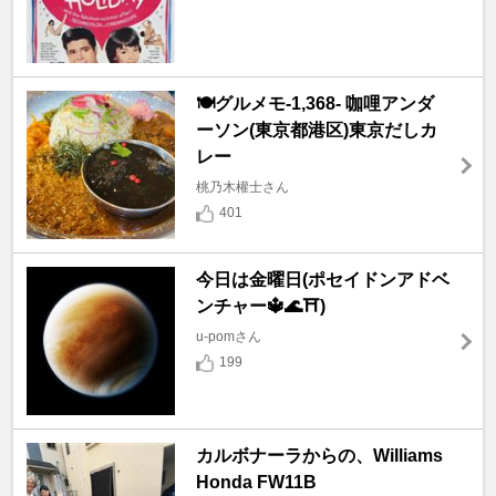
🍽️グルメモ-1,368- 咖哩アンダ
ーソン(東京都港区)東京だしカ
レー
桃乃木權士さん
401
今日は金曜日(ポセイドンアドベ
ンチャー🔱🌊⛩️)
u-pomさん
199
カルボナーラからの、Williams
Honda FW11B