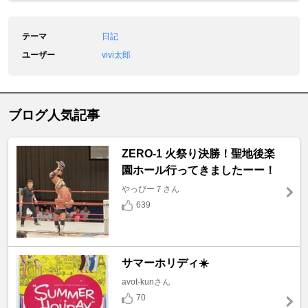
テーマ
日記
ユーザー
vivi太郎
ブログ人気記事
ZERO-1 火祭り決勝！聖地後楽
園ホール行ってきましたーー！
やっぴー７さん
639
サマーホリディ☀️
avot-kunさん
70