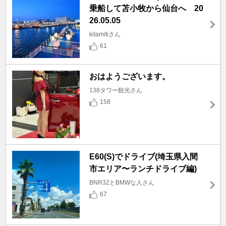
乗船して苫小牧から仙台へ 20
26.05.05
kitamitiさん
61
おはようございます。
138タワー観光さん
158
E60(S)でドライブ(埼玉県入間
市エリア〜ランチドライブ編)
BNR32とBMWな人さん
67