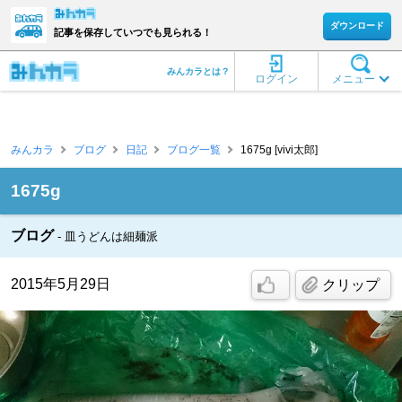
ダウンロード
記事を保存していつでも見られる！
みんカラとは？
ログイン
メニュー
みんカラ
ブログ
日記
ブログ一覧
1675g [vivi太郎]
1675g
ブログ
皿うどんは細麺派
2015年5月29日
クリップ