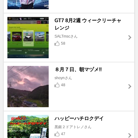
GT7 8月2週 ウィークリーチャ
レンジ
SALTmscさん
58
８月７日、朝マヅメ‼️
shoynさん
48
ハッピーハチロクデイ
黒銀２ドアトレノさん
47