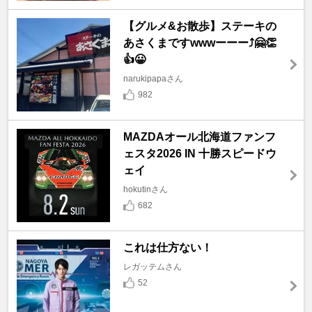
【グルメ&お散歩】ステーキの
あさくまですwwwーーー⤴️🤗👏
👍😀
narukipapaさん
982
MAZDAオール北海道ファンフ
ェスタ2026 IN 十勝スピードウ
ェイ
hokutinさん
682
これは仕方ない！
レガッテムさん
52