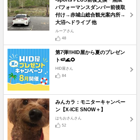
パフォーマンスダンパー前後取
付け→赤城山総合観光案内所→
大沼へドライブ 他
ルーアさん
48
第7弾‼️HID屋から夏のプレゼン
ト🍉🌊🌻
HID屋さん
84
みんカラ：モニターキャンペー
ン【X-ICE SNOW＋】
はちおさんさん
52