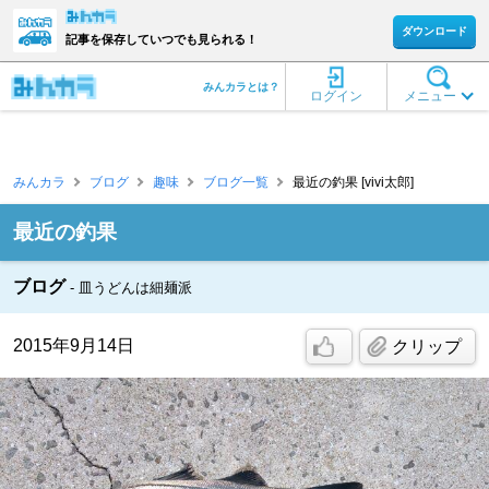
ダウンロード
記事を保存していつでも見られる！
みんカラとは？
ログイン
メニュー
みんカラ
ブログ
趣味
ブログ一覧
最近の釣果 [vivi太郎]
最近の釣果
ブログ
皿うどんは細麺派
2015年9月14日
クリップ