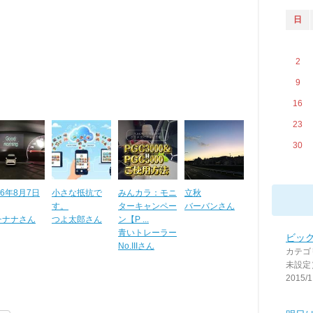
日
2
9
16
23
30
26年8月7日
小さな抵抗で
みんカラ：モニ
立秋
す。
ターキャンペー
バーバンさん
チナナさん
つよ太郎さん
ン【P ...
青いトレーラー
ビッグ
No.IIIさん
カテゴ
未設定
2015/1