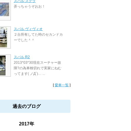
スバル ステラ
弄っちゃうぞおお！
スバル ヴィヴィオ
２台所有してた時のセカンドカ
ーでした＾＾
スバル R2
2013*03*30現在スーチャー故
障?の為車検切れで実家にねむ
ってます( ノД`)… ...
[
愛車一覧
]
過去のブログ
2017年