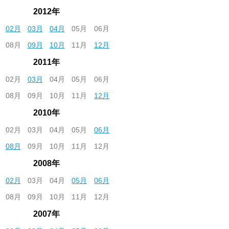
2012年
02月
03月
04月
05月
06月
08月
09月
10月
11月
12月
2011年
02月
03月
04月
05月
06月
08月
09月
10月
11月
12月
2010年
02月
03月
04月
05月
06月
08月
09月
10月
11月
12月
2008年
02月
03月
04月
05月
06月
08月
09月
10月
11月
12月
2007年