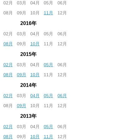
02月
03月
04月
05月
06月
08月
09月
10月
11月
12月
2016年
02月
03月
04月
05月
06月
08月
09月
10月
11月
12月
2015年
02月
03月
04月
05月
06月
08月
09月
10月
11月
12月
2014年
02月
03月
04月
05月
06月
08月
09月
10月
11月
12月
2013年
02月
03月
04月
05月
06月
08月
09月
10月
11月
12月