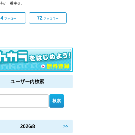
時が一番幸せ。
64
72
フォロー
フォロワー
ユーザー内検索
2026/8
>>