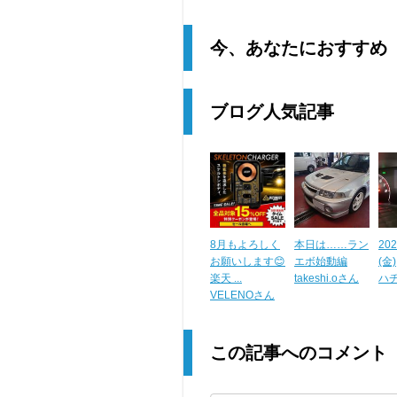
今、あなたにおすすめ
ブログ人気記事
8月もよろしく
本日は……ラン
20
お願いします😊
エボ始動編
(金)
楽天 ...
takeshi.oさん
ハ
VELENOさん
この記事へのコメント