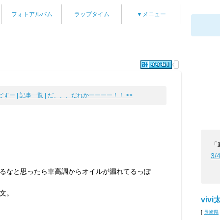
フォトアルバム
ラップタイム
▼メニュー
すー
| 記事一覧 |
だ、、、だれかーーーー！！ >>
「
3/
るなと思ったら車高調からオイルが漏れてるっぽ
文。
vivi
[
長崎県