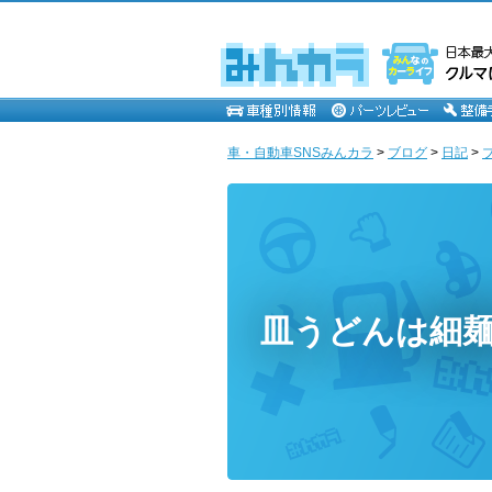
車・自動車SNSみんカラ
>
ブログ
>
日記
>
皿うどんは細