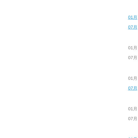
01月
07月
01月
07月
01月
07月
01月
07月