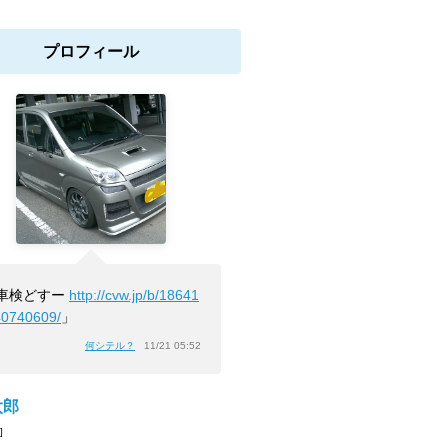
プロフィール
車検どすー
http://cvw.jp/b/18641
40740609/
」
何シテル？
11/21 05:52
太郎
]