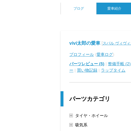
ブログ
愛車紹介
vivi太郎の愛車
[
スバル ヴィヴィ
プロフィール
(
愛車ログ
)
パーツレビュー (5)
|
整備手帳 (2)
ー
|
買い物記録
|
ラップタイム
パーツカテゴリ
タイヤ・ホイール
吸気系