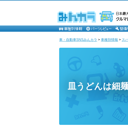
車・自動車SNSみんカラ
>
車種別情報
>
ス
皿うどんは細