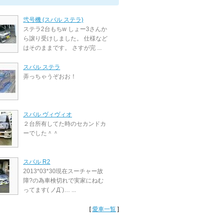
弐号機 (スバル ステラ)
ステラ2台もちw しょー3さんか
ら譲り受けしました。 仕様など
はそのままです。 さすが完 ...
スバル ステラ
弄っちゃうぞおお！
スバル ヴィヴィオ
２台所有してた時のセカンドカ
ーでした＾＾
スバル R2
2013*03*30現在スーチャー故
障?の為車検切れで実家にねむ
ってます( ノД`)… ...
[
愛車一覧
]