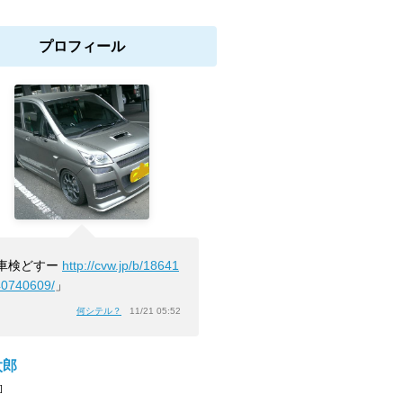
プロフィール
車検どすー
http://cvw.jp/b/18641
40740609/
」
何シテル？
11/21 05:52
太郎
]