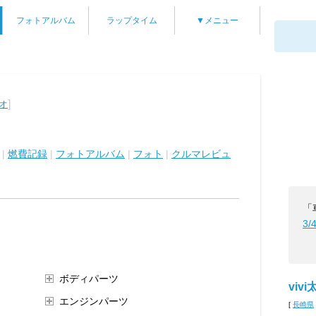
フォトアルバム
ラップタイム
▼メニュー
]
オ
|
燃費記録
|
フォトアルバム
|
フォト
|
クルマレビュ
「
3/
ボディパーツ
vivi
エンジンパーツ
[
長崎県