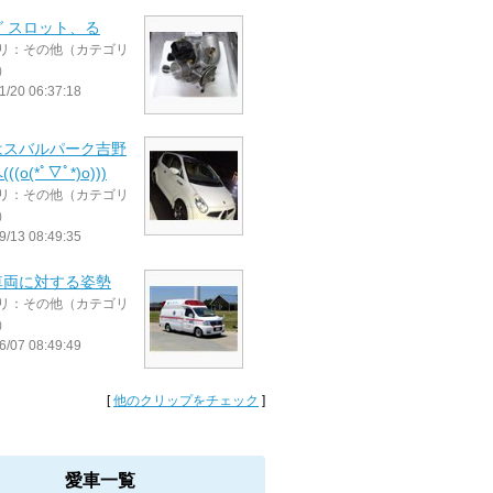
 スロット、る
リ：その他（カテゴリ
）
1/20 06:37:18
はスバルパーク吉野
(o(*ﾟ▽ﾟ*)o)))
リ：その他（カテゴリ
）
9/13 08:49:35
車両に対する姿勢
リ：その他（カテゴリ
）
6/07 08:49:49
[
他のクリップをチェック
]
愛車一覧