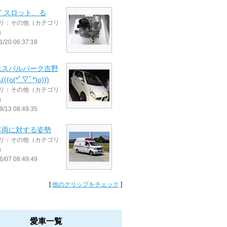
 スロット、る
リ：その他（カテゴリ
）
1/20 06:37:18
はスバルパーク吉野
(o(*ﾟ▽ﾟ*)o)))
リ：その他（カテゴリ
）
9/13 08:49:35
車両に対する姿勢
リ：その他（カテゴリ
）
6/07 08:49:49
[
他のクリップをチェック
]
愛車一覧