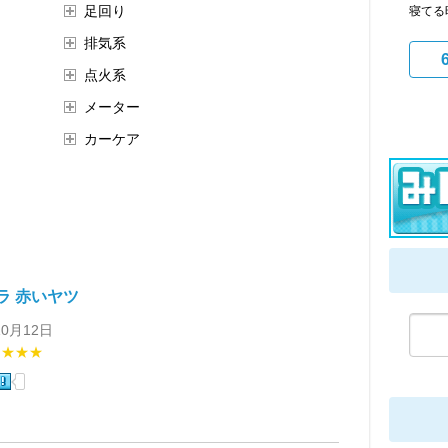
足回り
寝てる
排気系
点火系
メーター
カーケア
ラ 赤いヤツ
10月12日
★★★★