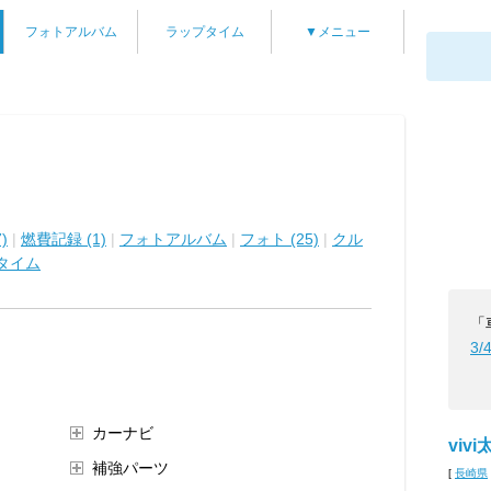
フォトアルバム
ラップタイム
▼メニュー
)
|
燃費記録 (1)
|
フォトアルバム
|
フォト (25)
|
クル
タイム
「
3/
カーナビ
vivi
補強パーツ
[
長崎県