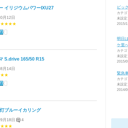
ビッグ
ー イリジウムパワーIXU27
カテゴ
10月12日
未設定
★★★★★
2015/1
明日
ケ里へ((
カテゴ
未設定
S.drive 165/50 R15
2015/0
08月14日
緊急
★★★
カテゴ
未設定
2014/0
４灯ブルーイカリング
09月18日
4
★★★★