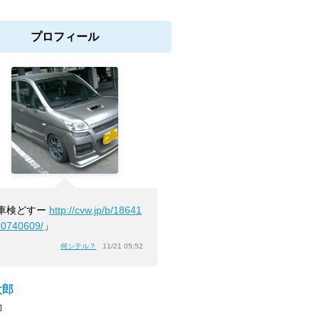
プロフィール
車検どすー
http://cvw.jp/b/18641
40740609/
」
何シテル？
11/21 05:52
太郎
]