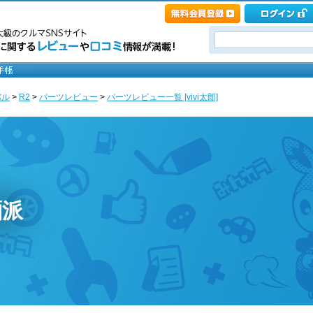
バル
>
R2
>
パーツレビュー
>
パーツレビュー一覧 [vivi太郎]
麺派