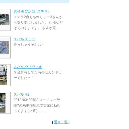
弐号機 (スバル ステラ)
ステラ2台もちw しょー3さんか
ら譲り受けしました。 仕様など
はそのままです。 さすが完 ...
スバル ステラ
弄っちゃうぞおお！
スバル ヴィヴィオ
２台所有してた時のセカンドカ
ーでした＾＾
スバル R2
2013*03*30現在スーチャー故
障?の為車検切れで実家にねむ
ってます( ノД`)… ...
[
愛車一覧
]