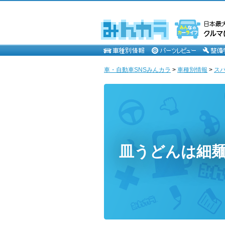
車・自動車SNSみんカラ
>
車種別情報
>
ス
皿うどんは細