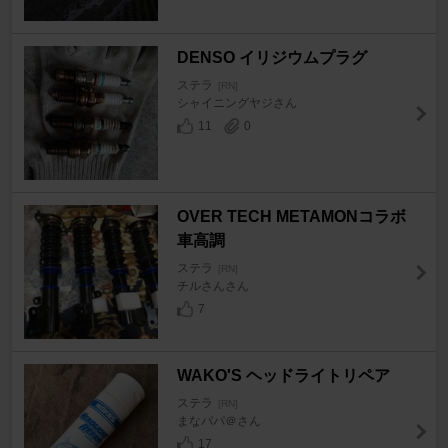
DENSO イリジウムプラグ
ステラ
[RN]
シャイニングヤジさん
11
0
OVER TECH METAMONコラボ
車高調
ステラ
[RN]
チルさんさん
7
WAKO'S ヘッドライトリペア
ステラ
[RN]
まなパパ＠さん
17