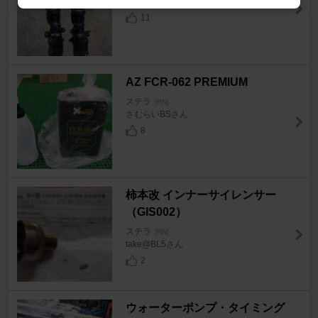
ユキミ荘さん
11
AZ FCR-062 PREMIUM
ステラ
[RN]
さむらいBSさん
8
柿本改 インナーサイレンサー
（GIS002）
ステラ
[RN]
take@BL5さん
2
ウォーターポンプ・タイミング