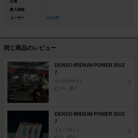
定価
-
購入価格
-
ユーザー
vivi太郎
同じ商品のレビュー
DENSO IRIDIUM POWER IXU2
7
ほのぼの500さん
31
1
DENSO IRIDIUM POWER IXU2
7
まる＊TTKさん
7
0