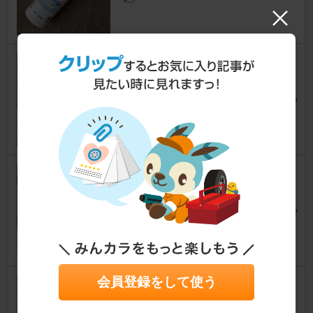
ネクセン ROADSTONE EURO
VIS HP02
ステラ
[RN]
dkfxurさん
4
ブリヂストン プレイズ PZ-XC
（１６５/４５/１６）
ステラ
[RN]
ロックマソXさん
1
会員登録をして使う
オーバーテック メタモン
ステラ
[RN]