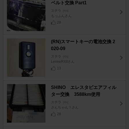
ベルト交換 Part1
ステラ
[RN]
もっふんさん
28
(RN)スマートキーの電池交換 2
020-09
ステラ
[RN]
LeoneRXIIさん
13
SHINO エレスタビエアフィル
ター交換 3588km使用
ステラ
[RN]
さんちゃん？さん
28