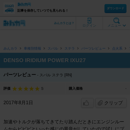
ダウンロード
記事を保存していつでも見られる！
みんカラとは？
ログイン
メニュー
みんカラ
車種別情報
スバル
ステラ
パーツレビュー
点火系
DENSO IRIDIUM POWER IXU27
パーツレビュー
スバル ステラ [RN]
5
評価
購入価格
-
2017年8月1日
クリップ
加速やトルクが落ちてきてたり踏んだときにエンジンルー
ムからビビビといった感じの異音がしていたので試しにプ