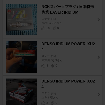
NGKスパークプラグ / 日本特殊
陶業 LASER IRIDIUM
ステラ
[RN]
さむらいBSさん
10
0
DENSO IRIDIUM POWER IXU2
4
ステラ
[RN]
東方厨 nightさん
8
0
DENSO IRIDIUM POWER IXU2
4
ステラ
[RN]
ユキミ荘さん
3
0