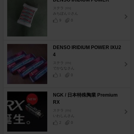
ステラ
[RN]
みちぽん☆さん
9
0
DENSO IRIDIUM POWER IXU2
4
ステラ
[RN]
でかななさん
1
0
NGK / 日本特殊陶業 Premium
RX
ステラ
[RN]
いわしんさん
2
0