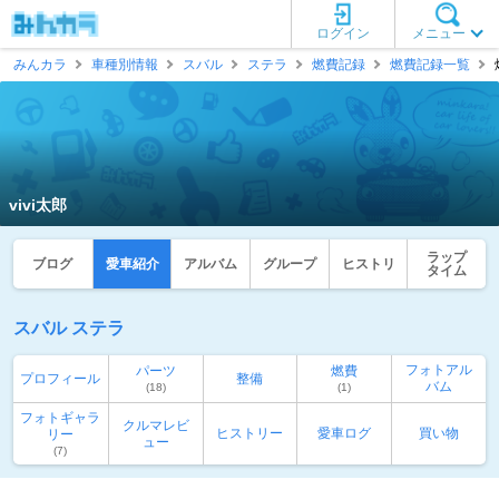
ログイン
メニュー
みんカラ
車種別情報
スバル
ステラ
燃費記録
燃費記録一覧
vivi太郎
ラップ
ブログ
愛車紹介
アルバム
グループ
ヒストリ
タイム
スバル ステラ
フォトアル
パーツ
燃費
プロフィール
整備
バム
(18)
(1)
フォトギャラ
クルマレビ
ヒストリー
愛車ログ
買い物
リー
ュー
(7)