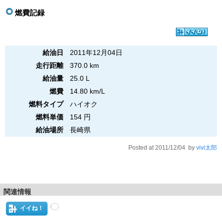
燃費記録
給油日
2011年12月04日
走行距離
370.0 km
給油量
25.0 L
燃費
14.80 km/L
燃料タイプ
ハイオク
燃料単価
154 円
給油場所
長崎県
Posted at 2011/12/04 by
vivi太郎
関連情報
イイね！