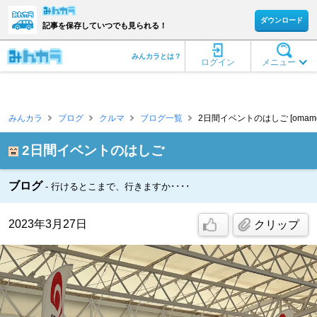
ダウンロード
記事を保存していつでも見られる！
みんカラとは？
ログイン
メニュー
みんカラ
ブログ
クルマ
ブログ一覧
2日間イベントのはしご [omame
2日間イベントのはしご
ブログ
行けるとこまで、行きますか････
2023年3月27日
クリップ