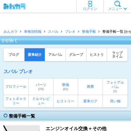
ログイン
メニュー
みんカラ
車種別情報
スバル
プレオ
整備手帳
整備手帳一覧 [か
かがみく
ラップ
ブログ
愛車紹介
アルバム
グループ
ヒストリ
タイム
スバル プレオ
フォトアル
パーツ
整備
プロフィール
燃費
バム
(70)
(31)
(1)
フォトギャラ
クルマレビ
ヒストリー
愛車ログ
買い物
リー
ュー
整備手帳一覧
エンジンオイル交換＋その他