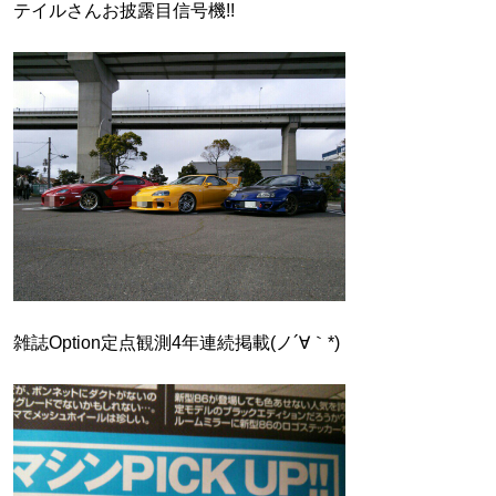
テイルさんお披露目信号機!!
雑誌Option定点観測4年連続掲載(ノ´∀｀*)