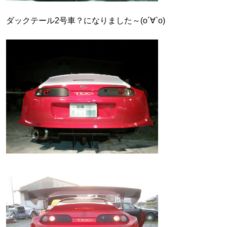
ダックテール2号車？になりました～(о´∀`о)