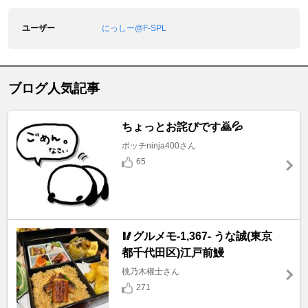
ユーザー
にっしー@F-SPL
ブログ人気記事
ちょっとお詫びです🙇💦
ボッチninja400さん
65
🥢グルメモ-1,367- うな誠(東京
都千代田区)江戸前鰻
桃乃木權士さん
271