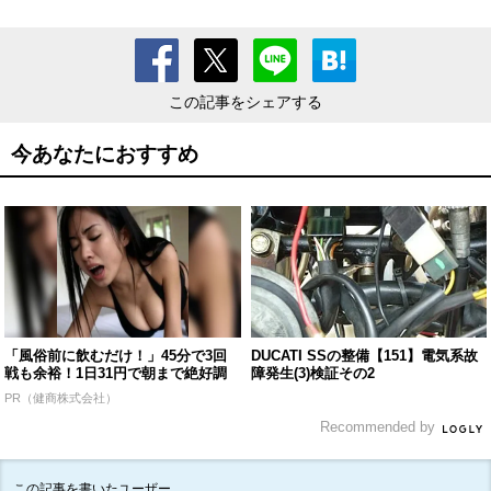
この記事をシェアする
今あなたにおすすめ
「風俗前に飲むだけ！」45分で3回
DUCATI SSの整備【151】電気系故
戦も余裕！1日31円で朝まで絶好調
障発生(3)検証その2
PR（健商株式会社）
Recommended by
この記事を書いたユーザー