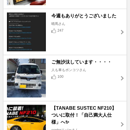
今週もありがとうございました
晴馬さん
247
ご無沙汰しています・・・・
人も車もポンコツさん
100
【TANABE SUSTEC NF210】
ついに取付！「自己満大人仕
様」へ✨