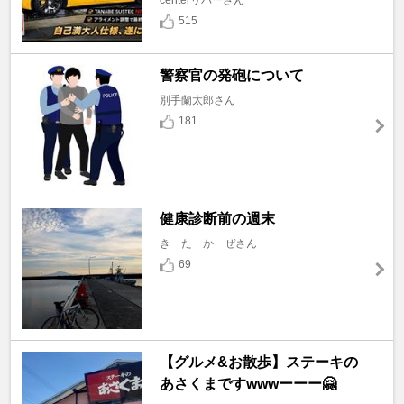
centerリバーさん
515
警察官の発砲について
別手蘭太郎さん
181
健康診断前の週末
き た か ぜさん
69
【グルメ&お散歩】ステーキの
あさくまですwwwーーー🤗