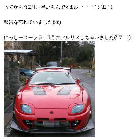
ってかもう2月、早いもんですねぇ・・・(；´Д｀)
報告を忘れていました(;o;)
にっしースープラ、1月にフルリメしちゃいました(*´∇｀*)