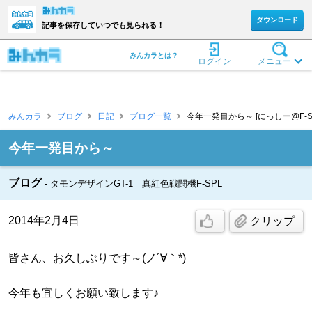
ダウンロード
記事を保存していつでも見られる！
みんカラとは？
ログイン
メニュー
みんカラ
ブログ
日記
ブログ一覧
今年一発目から～ [にっしー@F-S
今年一発目から～
ブログ
タモンデザインGT-1 真紅色戦闘機F-SPL
2014年2月4日
クリップ
皆さん、お久しぶりです～(ノ´∀｀*)
今年も宜しくお願い致します♪