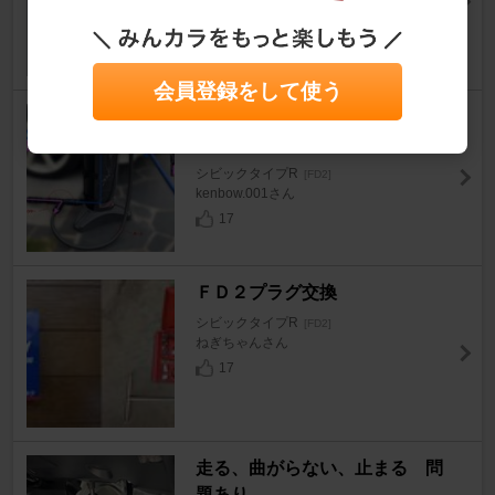
はちえす@オルタナティヴさん
8
会員登録をして使う
GREEN LIFE 純水器切り替えコ
ネクター
シビックタイプR
[FD2]
kenbow.001さん
17
ＦＤ２プラグ交換
シビックタイプR
[FD2]
ねぎちゃんさん
17
走る、曲がらない、止まる 問
題あり