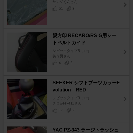
サンジくんさん
51
3
親方印 RECARO/RS-G用シー
トベルトガイド
シビックタイプR
[FD2]
笑う男さん
4
2
SEEKER シフトブーツカラーE
volution RED
シビックタイプR
[FD2]
チロweek411さん
17
2
YAC PZ-343 ラージトラッシュ