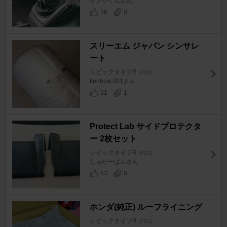
サンジくんさん
36
0
スリーエム ジャパン シンサレ
ート
シビックタイプR
[FD2]
kenbow.001さん
31
1
Protect Lab サイドプロテクタ
ー 2枚セット
シビックタイプR
[FD2]
しゅがーぱんさん
53
0
ホンダ(純正) ルーフライニング
シビックタイプR
[FD2]