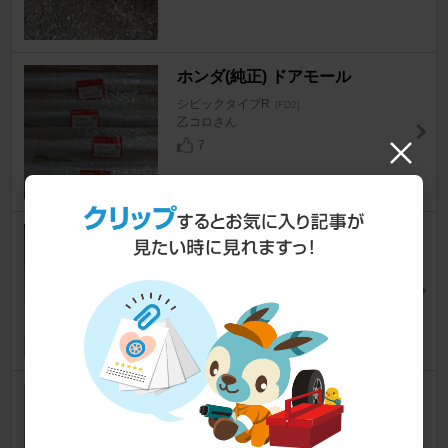
ホンダ(純正) ドアモール
シビックタイプR
[FD2]
乙コロさん
7
MAXIM WORKS 4-2-1 エキゾー
ストマニホールド
シビックタイプR
[FD2]
はちえす@オルタナティヴさん
6
MUGEN / 無限 Quick Shifter /
クイックシフター
シビックタイプR
[FD2]