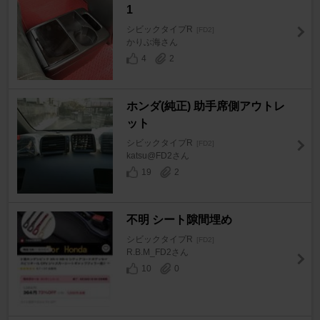
1
シビックタイプR
[FD2]
かりぶ海さん
4
2
ホンダ(純正) 助手席側アウトレ
ット
シビックタイプR
[FD2]
katsu@FD2さん
19
2
不明 シート隙間埋め
シビックタイプR
[FD2]
R.B.M_FD2さん
10
0