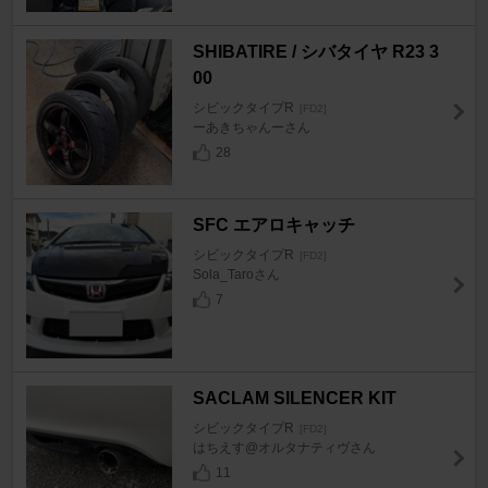
SHIBATIRE / シバタイヤ R23 3
00
シビックタイプR
[FD2]
ーあきちゃんーさん
28
SFC エアロキャッチ
シビックタイプR
[FD2]
Sola_Taroさん
7
SACLAM SILENCER KIT
シビックタイプR
[FD2]
はちえす@オルタナティヴさん
11