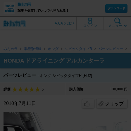
ダウンロード
記事を保存していつでも見られる！
みんカラとは？
ログイン
メニュー
みんカラ
車種別情報
ホンダ
シビックタイプR
パーツレビュー
HONDA ドアライニング アルカンターラ
パーツレビュー
ホンダ シビックタイプR [FD2]
5
評価
購入価格
130,000 円
2010年7月11日
クリップ