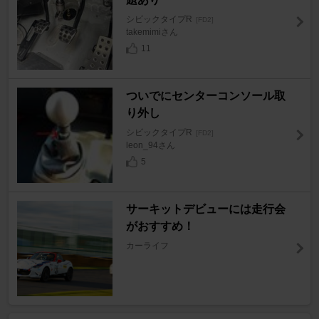
シビックタイプR
[FD2]
takemimiさん
11
ついでにセンターコンソール取
り外し
シビックタイプR
[FD2]
leon_94さん
5
サーキットデビューには走行会
がおすすめ！
カーライフ