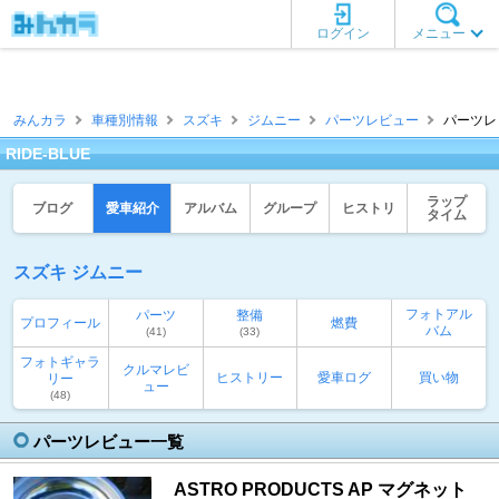
ログイン
メニュー
みんカラ
車種別情報
スズキ
ジムニー
パーツレビュー
パーツレビ
RIDE-BLUE
ラップ
ブログ
愛車紹介
アルバム
グループ
ヒストリ
タイム
スズキ ジムニー
フォトアル
パーツ
整備
プロフィール
燃費
バム
(41)
(33)
フォトギャラ
クルマレビ
ヒストリー
愛車ログ
買い物
リー
ュー
(48)
パーツレビュー一覧
ASTRO PRODUCTS AP マグネット