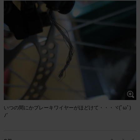
いつの間にかブレーキワイヤーがほどけて・・・ヾ(ﾟωﾟ)
ﾉ゛