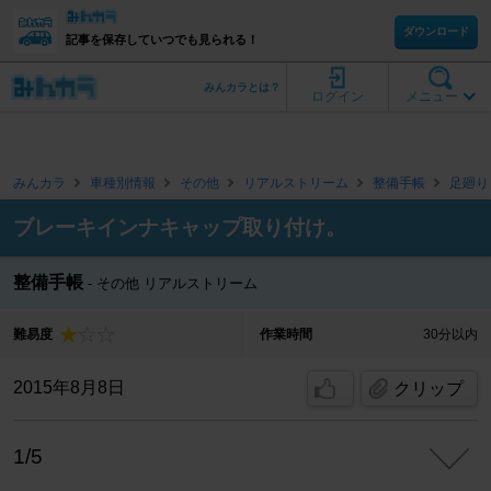
ダウンロード
記事を保存していつでも見られる！
みんカラとは？
ログイン
メニュー
みんカラ
車種別情報
その他
リアルストリーム
整備手帳
足廻り
ブレーキインナキャップ取り付け。
整備手帳
その他 リアルストリーム
難易度
作業時間
30分以内
2015年8月8日
クリップ
1/5