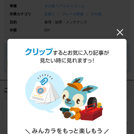
車種
その他 リアルストリーム
作業カテゴリ
足廻り
ブレーキ関連
その他
目的
修理・故障・メンテナンス
作業
DIY
RIDE-BLUEさん
RIDE-BLUEさんの愛車
この記事を見た人におすすめ
海辺ドライブ派は要注意！ 愛
車のダメージを防ぐ重要メンテ
とは？
カーライフ