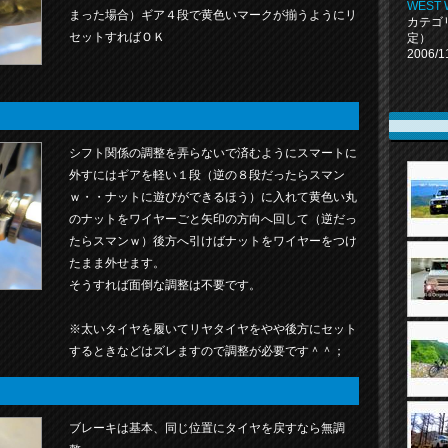
WEST
まった場合）ギア４段で黄色いマークが揃うようにリ
カテゴ
セットすればＯＫ
定）
2006/1
シフト関係の調整を弄らないで済むようにスマートに
外すにはギアを軽い１段（逆の８段だったらスマン
ｗ・・ナットに遊びができるほう）に入れて黄色い丸
のナットをワイヤーごと矢印の方向へ回して（逆だっ
たらスマンｗ）後方へ引けばナットをワイヤーをつけ
たまま外せます。
そうすれば面倒な調整は不要です。
※太いタイヤを履いてリヤタイヤをやや後方にセット
するときなどはズレますので調整が必要です＾＾；
ブレーキは基本、同じ位置にタイヤを戻すなら無調