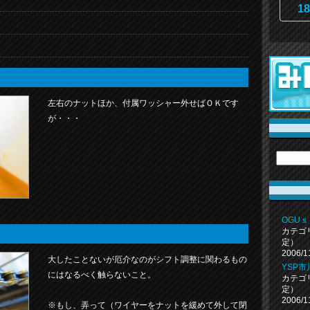
18
左右のナットほか、付属ワッシャー外せばＯＫです
が・・・
OGU
カテゴ
定）
2006/1
大したことないが厄介なのがシフト調整に関わるもの
YSP市
にはなるべく触らないこと。
カテゴ
定）
2006/1
※もし、弄って（ワイヤーをナットを緩めて外して閉