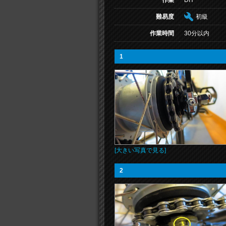
作業
DIY
難易度
初級
作業時間
30分以内
1
[大きい写真で見る]
2