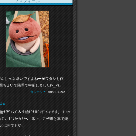
プロフィール
がんしっぷ 暑いですよねー☀ワタシも作
間ちょいで限界で中断しました(>_<)」
何シテル？
08/08 11:45
LUE
ｲﾃﾞｨﾝｸﾞ＆４輪ﾄﾞﾗｲﾋﾞﾝｸﾞﾏﾆｱです。 ｻｰｷｯ
ﾘｯﾌﾟ、ﾄﾞﾘからｽﾉｰ、 氷上、ｼﾞｬﾘ道と車で楽
とは何でもや...