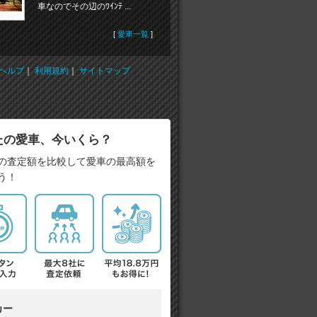
車なのでその辺のﾜｲﾝﾃ ...
[
愛車一覧
]
ヘルプ
｜
利用規約
｜
サイトマップ
たの愛車、今いくら？
の査定額を比較して愛車の最高額を
う！
カー