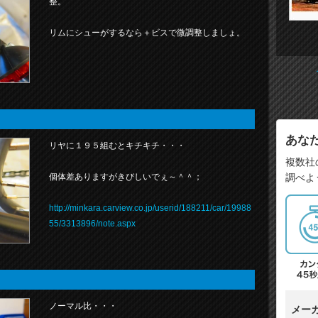
整。
リムにシューがするなら＋ビスで微調整しましょ。
あな
リヤに１９５組むとキチキチ・・・
複数社
個体差ありますがきびしいでぇ～＾＾；
調べよ
http://minkara.carview.co.jp/userid/188211/car/19988
55/3313896/note.aspx
ノーマル比・・・
メー