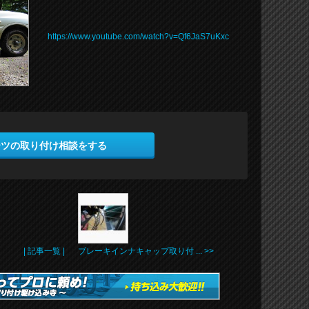
https://www.youtube.com/watch?v=Qf6JaS7uKxc
ーツの取り付け相談をする
| 記事一覧 |
ブレーキインナキャップ取り付 ... >>