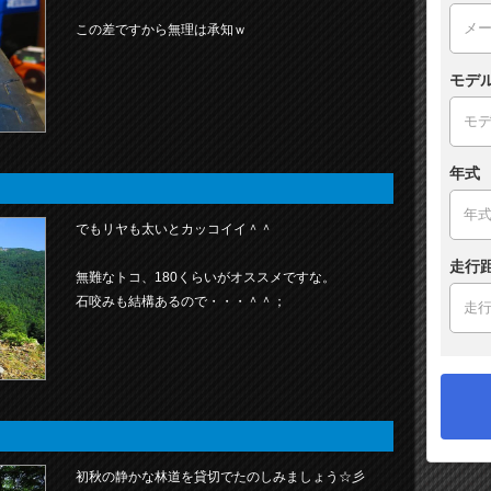
この差ですから無理は承知ｗ
モデ
年式
でもリヤも太いとカッコイイ＾＾
走行
無難なトコ、180くらいがオススメですな。
石咬みも結構あるので・・・＾＾；
初秋の静かな林道を貸切でたのしみましょう☆彡