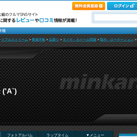
>
リアルストリーム
>
整備手帳
>
足廻り
>
タイヤ・ホイール関連
>
取付・ローテーション
'A`)
フォトアルバム
ラップタイム
▼メニュー