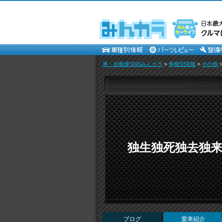
車・自動車SNSみんカラ
>
車種別情報
>
その他
独生独死独去独来 (
ブログ
愛車紹介