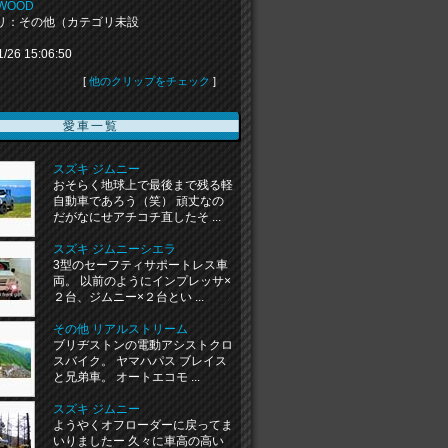
 WOOD
リ：その他（カテゴリ未設
1/26 15:06:50
[
他のクリップをチェック
]
愛車一覧
スズキ ジムニー
おそらく地球上で最後まで残る軽
自動車であろう（笑） 頑丈なの
だがなにせアチコチ直したそ ...
スズキ ジムニーシエラ
3型のセーフティサポートレス車
両。 以前のようにインプレッサ×
２台、ジムニー×２台とい ...
その他 リアルストリーム
ブリヂストンの電動アシストクロ
スバイク。 ヤマハパス ブレイス
と兄弟車。 オートエコモ ...
スズキ ジムニー
ようやくオフローダーに戻ってま
いりましたー 久々に車高の高い