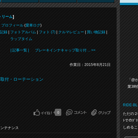
]
トリーム
プロフィール
(
愛車ログ
)
記録
|
フォトアルバム
|
フォト (7)
|
クルマレビュー
|
買い物記録
|
ラップタイム
| 記事一覧 |
ブレーキインナキャップ取り付 ... >>
作業日：2015年8月21日
取付・ローテーション
「@
業3時
RIDE-B
0
ただの２輪ﾗ
ﾄでのｸﾞ
しめるこ
メンテナンス