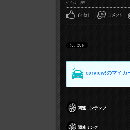
イイね！0件
carview!の
関連コンテンツ
関連リンク