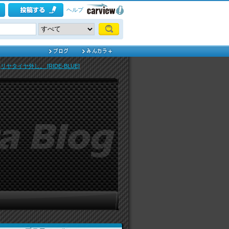
ヘルプ
>
リヤタイヤ外し。 [RIDE-BLUE]