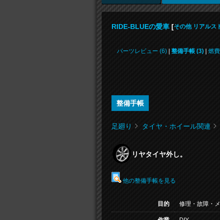
RIDE-BLUEの愛車
[
その他 リアルス
パーツレビュー (6)
|
整備手帳 (3)
|
燃費
整備手帳
足廻り
タイヤ・ホイール関連
リヤタイヤ外し。
他の整備手帳を見る
目的
修理・故障・