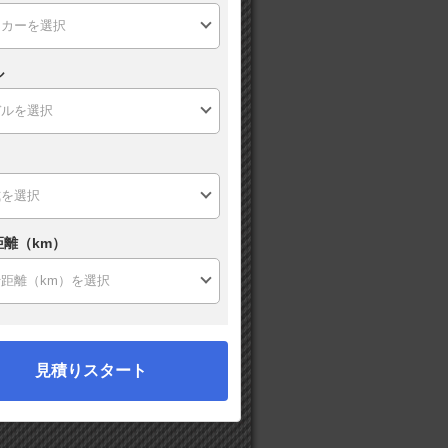
ル
距離（km）
見積りスタート