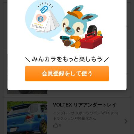
LINGLONG SPORT MASTER
インプレッサ スポーツワゴン WRX
[GG]
しょくたくまるさん
2
0
BRIDGESTONE REGNO GR-X
Ⅱ 205/50R17
会員登録をして使う
インプレッサ スポーツワゴン WRX
[GG]
b-foxさん
4
0
VOLTEX リアアンダートレイ
インプレッサ スポーツワゴン WRX
[GG]
トラクション@軽量化さん
8