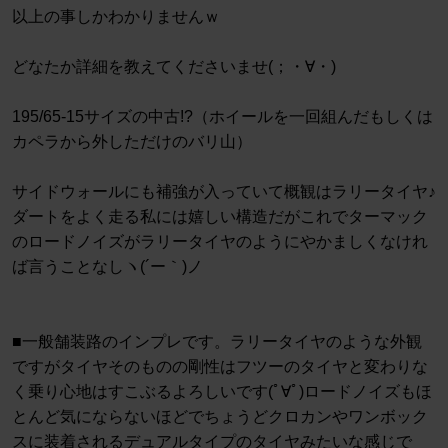
以上の事しかわかりませんｗ
どなたか詳細を教えてくださいませ(；・∀・)
195/65-15サイズの中古!?（ホイールを一回組んだもしくは
カペラから外しただけのバリ山）
サイドウォールにも補強が入っていて概観はラリータイヤ♪
ダートをよく走る私には嬉しい構造だがこれでターマック
のロードノイズがラリータイヤのようにやかましくなけれ
ば言うことなしヽ(´ー｀)ノ
■一般舗装路のインプレです。ラリータイヤのような外観
ですがタイヤそのものの剛性はフツーのタイヤと変わりな
く乗り心地はすこぶるよろしいです(ﾟ∀ﾟ)ロードノイズもほ
とんど気にならないほどでちょうどクロカンやワンボック
スに装着されるデュアルタイプのタイヤみたいな感じで