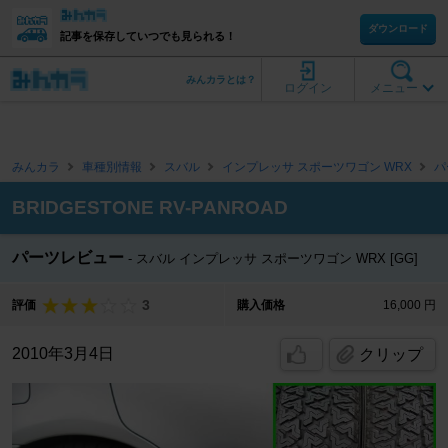
ダウンロード
記事を保存していつでも見られる！
みんカラとは？
ログイン
メニュー
みんカラ
車種別情報
スバル
インプレッサ スポーツワゴン WRX
パ
BRIDGESTONE RV-PANROAD
パーツレビュー
スバル インプレッサ スポーツワゴン WRX [GG]
3
評価
購入価格
16,000 円
2010年3月4日
クリップ