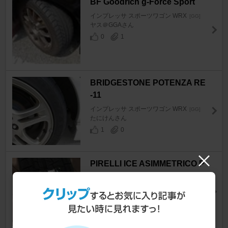
BF Goodrich g-Force Sport
インプレッサ スポーツワゴン WRX
[GG]
ヤス＠GGAさん
0
1
BRIDGESTONE POTENZA RE
-11
インプレッサ スポーツワゴン WRX
[GG]
たにけんさん
1
0
PIRELLI ICE ASIMMETRICO P
LUS 215/45R17
インプレッサ スポーツワゴン WRX
[GG]
たにけんさん
0
0