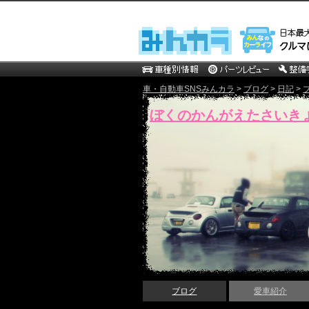
車・自動車SNSみんカラ
>
ブログ
>
日記
>
ぼくのかんがえたさいき
ブログ
愛車紹介