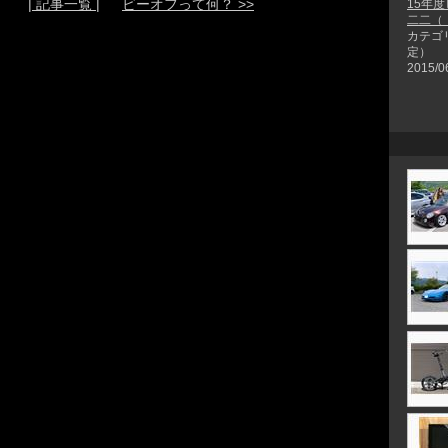
| 記事一覧 |
ビーオフって何？ >>
15年
二二（
カテゴ
定）
2015/0