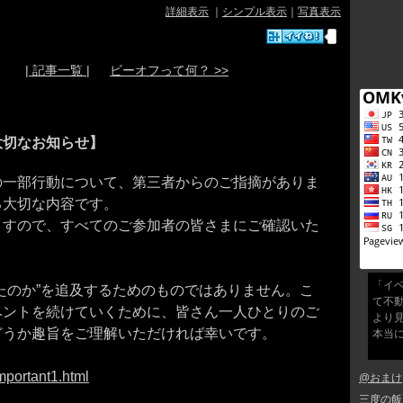
詳細表示
｜
シンプル表示
｜
写真表示
| 記事一覧 |
ビーオフって何？ >>
大切なお知らせ】
の一部行動について、第三者からのご指摘がありま
る大切な内容です。
ますので、すべてのご参加者の皆さまにご確認いた
「イ
たのか”を追及するためのものではありません。こ
て不
ベントを続けていくために、皆さん一人ひとりのご
より
どうか趣旨をご理解いただければ幸いです。
本当
mportant1.html
@おまけ
三度の飯