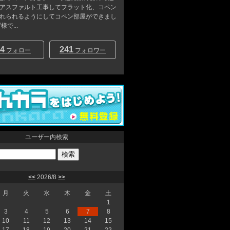
アスファルト工事してフラット化、コペン
れられるようにしてコペン部屋ができまし
様で...
4
241
フォロー
フォロワー
ユーザー内検索
<<
2026/8
>>
月
火
水
木
金
土
1
3
4
5
6
7
8
10
11
12
13
14
15
17
18
19
20
21
22