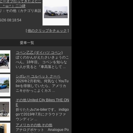
度ビーオフ行ってきたよ⊂二
 ＾ω＾）二⊃肆
リ：その他（カテゴリ未設
6/26 08:18:54
[
他のクリップをチェック
]
愛車一覧
コペン乙乙 (ダイハツ コペン)
ぼくのかんがえたさいきょうのこ
ぺん。18年目。 コペンを知らな
い人が見ると『車高落として ...
シボレー コルベット クーペ
2026年2月初旬。何気なくYouTu
beを徘徊していたら、アメリカ
ニキがかっこよくカス ...
その他 United City Bikes THE ON
E
折りたたみのe-bikeです。 indigo
goで2019年7月にクラウドファ
ウンディン ...
アメリカその他 その他
アナログポケット Analogue Po