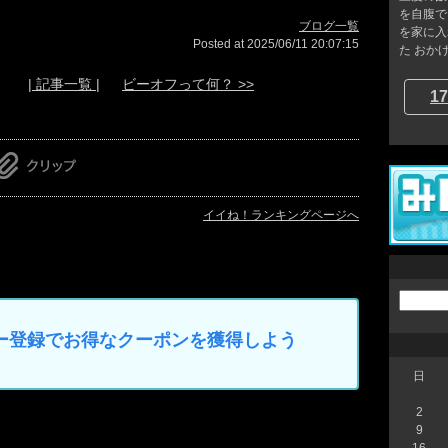
を自腹で
ブログ一覧
を家に入
Posted at 2025/06/11 20:07:15
た おかげ
| 記事一覧 |
ビーオフって何？ >>
17
イイね！ランキングページへ
マイカー登録でお得なクーポンを獲得しよう
日
2
9
16