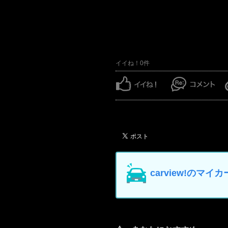
イイね！0件
carview!の