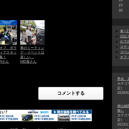
23
30
車 ( 2
日記 ( 
おでかけ
ステッ
オフ、ボラ
車のミーティン
コペン 
ィアスタッ
グ・イベントは
オフ・
集！
楽しい ...
PIさん
HID屋さん
悪名、
カテゴ
定）
コメントする
2026/0
神は細
無し
カテゴ
定）
2015/1