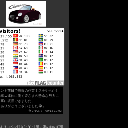
ベント前日で痛恨の作業ミスをやらかし
動車→連休に働く皆さまの懸命な努力に
見事に復旧できました。
にありがとうございました😭」
何シテル？
09/13 19:03
よりコペン好き(・∀・) 遂に家の前の町道