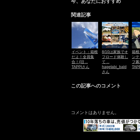
今、あなたにおすすめ
関連記事
イベント：箱根
8/10は家族でオ
箱根
だよ！全員集
フロード体験し
ンテ
合！(旧 ...
て ...
フ募
TAPPIさん
hagetabi_bald
TAP
さん
この記事へのコメント
コメントはありません。