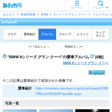
ログイン
メニュー
みんカラ
車種別情報
BMW
8シリーズ グラン クーペ
フォトアルバ
yuriyuuki
ラップ
ブログ
愛車紹介
アルバム
グループ
ヒストリ
タイム
<< "ポルシェ ...
"BMW X ... >>
"BMW 8シリーズ グラン クーペ"の愛車アルバム
[6枚]
BMW 8シリーズ グラン クーペ
※この記事は愛車紹介で追加された画像です。
愛車紹介
https://minkara.carview.co.jp/smart/userid/188
795/car/3629497/profile.aspx
写真一覧