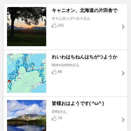
キャニオン、北海道の片田舎で
キャニオンゴールドさん
141
れいわはちねんはちがつようか
blues juniorsさん
66
皆様おはようです( ^ω^ )
Zollyさん
74