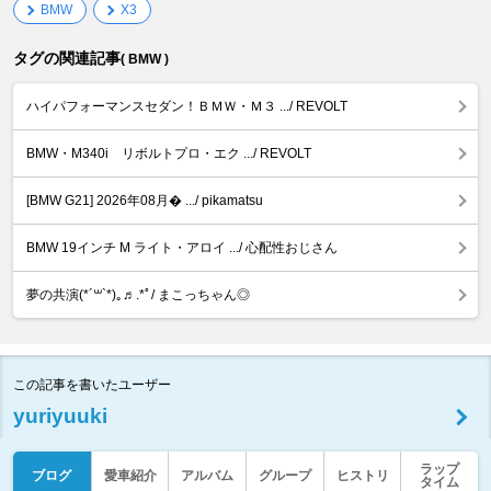
BMW
X3
タグの関連記事
( BMW )
ハイパフォーマンスセダン！ＢＭＷ・Ｍ３ .../ REVOLT
BMW・M340i リボルトプロ・エク .../ REVOLT
[BMW G21] 2026年08月� .../ pikamatsu
BMW 19インチ M ライト・アロイ .../ 心配性おじさん
夢の共演(*´꒳`*)｡♬.*ﾟ/ まこっちゃん◎
この記事を書いたユーザー
yuriyuuki
ラップ
ブログ
愛車紹介
アルバム
グループ
ヒストリ
タイム