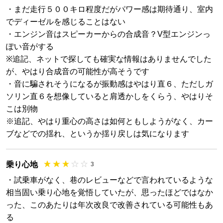
・まだ走行５００キロ程度だがパワー感は期待通り、室内
でディーゼルを感じることはない
・エンジン音はスピーカーからの合成音？V型エンジンっ
ぽい音がする
※追記、ネットで探しても確実な情報はありませんでした
が、やはり合成音の可能性が高そうです
・音に騙されそうになるが振動感はやはり直６、ただしガ
ソリン直６を想像していると肩透かしをくらう、やはりそ
こは別物
※追記、やはり重心の高さは如何ともしようがなく、カー
ブなどでの揺れ、というか揺り戻しは気になります
乗り心地
3
・試乗車がなく、巷のレビューなどで言われているような
相当固い乗り心地を覚悟していたが、思ったほどではなか
った、このあたりは年次改良で改善されている可能性もあ
る