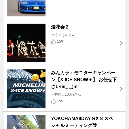
燈花会 2
べるぐそんさん
150
みんカラ：モニターキャンペー
ン【X-ICE SNOW＋】 お任せ下
さいm(_ _)m
一時停止100%さん
155
YOKOHAMA8DAY RX-8 スペ
シャルミーティング🎊