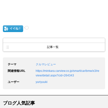
イイね！
記事一覧
テーマ
クルマレビュー
関連情報URL
https://minkara.carview.co.jp/smart/car/bmw/x3/re
view/detail.aspx?cid=264343
ユーザー
yuriyuuki
ブログ人気記事