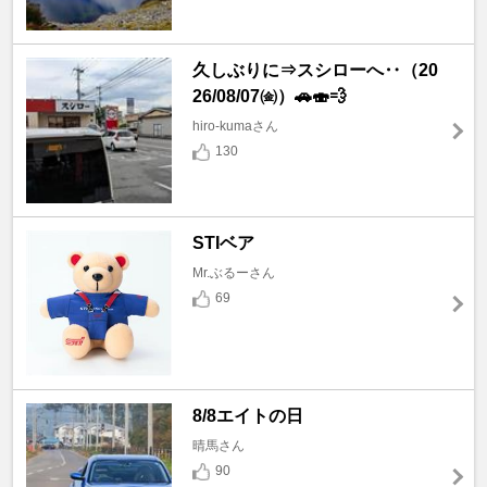
久しぶりに⇒スシローへ‥（20
26/08/07㈮）🚗🍣💨
hiro-kumaさん
130
STIベア
Mr.ぶるーさん
69
8/8エイトの日
晴馬さん
90