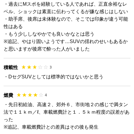
・過去にMスポを経験している人であれば、正直余裕なレ
ベル、ショックは素直に伝わってくるが嫌な感じはしない
・助手席、後席は未体験なので、そこでは印象が違う可能
性はある
・もう少ししなやかでも良いかなとは思う
※追記、やはり固いようです…SUVの揺れのせいもあるか
と思いますが後席で酔った人がいました
積載性
3
・DセグSUVとしては標準的ではないかと思う
燃費
4
・先日初給油、高速２、郊外６、市街地２の感じで満タン
法で１１ｋｍ／ℓ、車載燃費計と１．５ｋｍ程度の誤差があ
った
※追記、車載燃費計との差異はその後も発生