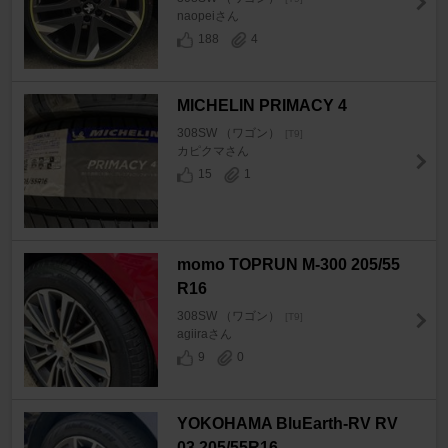
naopeiさん
188
4
MICHELIN PRIMACY 4
308SW （ワゴン）
[T9]
カピクマさん
15
1
momo TOPRUN M-300 205/55
R16
308SW （ワゴン）
[T9]
agiiraさん
9
0
YOKOHAMA BluEarth-RV RV
03 205/55R16