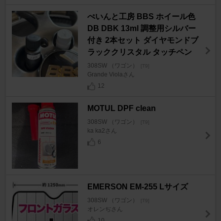
ぺいんと工房 BBS ホイール色
DB DBK 13ml 調整用シルバー
付き 2本セット ダイヤモンドブ
ラッククリスタル タッチペン
308SW （ワゴン）
[T9]
Grande Violaさん
12
MOTUL DPF clean
308SW （ワゴン）
[T9]
ka ka2さん
6
EMERSON EM-255 Lサイズ
308SW （ワゴン）
[T9]
オレンぢさん
10