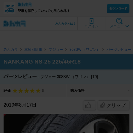
ダウンロード
記事を保存していつでも見られる！
みんカラとは？
ログイン
メニュー
みんカラ
車種別情報
プジョー
308SW （ワゴン）
パーツレビュー
NANKANG NS-25 225/45R18
パーツレビュー
プジョー 308SW （ワゴン） [T9]
5
評価
購入価格
-
2019年8月17日
クリップ