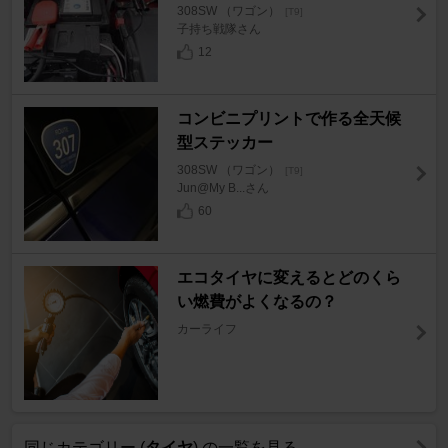
308SW （ワゴン）
[T9]
子持ち戦隊さん
12
コンビニプリントで作る全天候
型ステッカー
308SW （ワゴン）
[T9]
Jun@My B...さん
60
エコタイヤに変えるとどのくら
い燃費がよくなるの？
カーライフ
同じカテゴリー (
タイヤ
) の一覧を見る