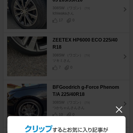
308SW （ワゴン）
[T9]
Ichiwakaさん
17
0
ZEETEX HP6000 ECO 225/40
R18
308SW （ワゴン）
[T9]
ツキミさん
7
0
BFGoodrich g-Force Phenom
T/A 225/40R18
308SW （ワゴン）
[T9]
つかちゃんさんさん
10
0