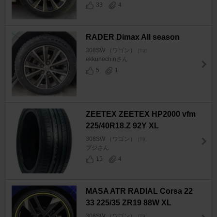
33
4
RADER Dimax All season
308SW （ワゴン）
[T9]
ekkunechinさん
5
1
ZEETEX ZEETEX HP2000 vfm
225/40R18.Z 92Y XL
308SW （ワゴン）
[T9]
プジさん
15
4
MASA ATR RADIAL Corsa 22
33 225/35 ZR19 88W XL
308SW （ワゴン）
[T9]