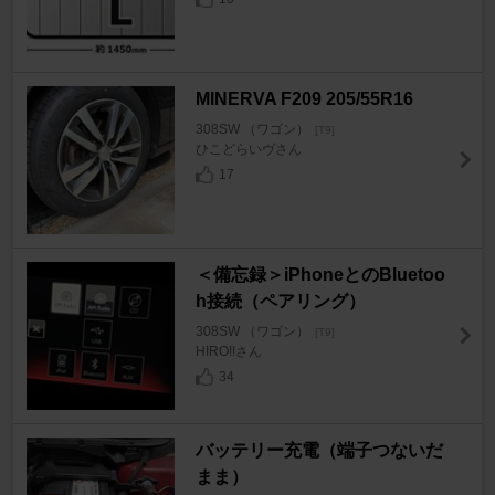
MINERVA F209 205/55R16
308SW （ワゴン）
[T9]
ひこどらいヴさん
17
＜備忘録＞iPhoneとのBluetoo
h接続（ペアリング）
308SW （ワゴン）
[T9]
HIRO!!さん
34
バッテリー充電（端子つないだ
まま）