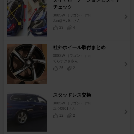
チェック
308SW （ワゴン）
[T9]
Jun@My B...さん
23
4
社外ホイール取付まとめ
308SW （ワゴン）
[T9]
てらすけささん
25
2
スタッドレス交換
308SW （ワゴン）
[T9]
ユウ0901さん
12
2