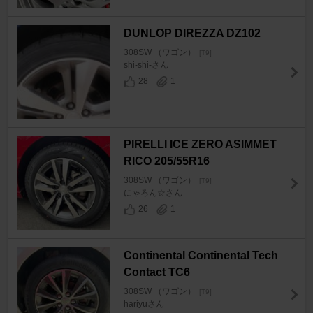
DUNLOP DIREZZA DZ102
308SW （ワゴン）
[T9]
shi-shi-さん
28
1
PIRELLI ICE ZERO ASIMMET
RICO 205/55R16
308SW （ワゴン）
[T9]
にゃろん☆さん
26
1
Continental Continental Tech
Contact TC6
308SW （ワゴン）
[T9]
hariyuさん