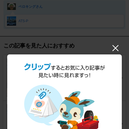
ペロキングさん
ATS-P
この記事を見た人におすすめ
PSS⇒PS4Sへ
ATS
acbcさん
17
MICHELIN PILOT SPORT 4S
ATS
acbcさん
16