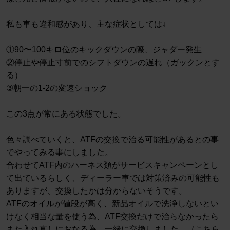
私も車も違和感があり、主な症状としては↓
①90〜100キロ位のキックダウンの際、ジャダー発生
②停止や停止寸前でのシフトダウンの遅れ（ガックンとす
る）
③朝一の1-2の変速ショック
この3点が常にある状態でした。
色々調べていくと、ATFの交換で治る可能性があるとの事
でやってみる事にしました。
合わせてATF内のハーネス類がサービスキャンペーンとし
て出ているらしく、ディーラー車では対策済みの可能性も
ありますが、交換したかは分からないそうです。
ATFのオイルが値段が高く、新品オイルで洗浄しないとい
けなく相当な量を使う為、ATF交換だけで治らなかったら
また入れ直しにおなる為、一緒に交換しました。（こちら