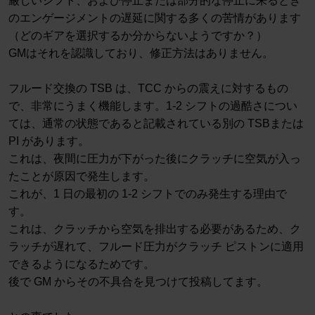
厳しいシフト、および停止または部分的な停止に来るとき
のエンゲージメントの遅延に関する多くの苦情があります
（どのギアを選択するか分からないようですか？）
GMはそれを認識しており、修正方法はありません。
フルード交換の TSB は、TCC からの震えに対するもの
で、非常にうまく機能します。1-2 シフトの過酷さについ
ては、通常の状態であると記載されている別の TSBまたは
PI があります。
これは、夜間に圧力が下がった後にクラッチに空気が入っ
たことが原因で発生します。
これが、1 日の最初の 1-2 シフトでのみ発生する理由で
す。
これは、クラッチから空気を排出する必要があるため、ク
ラッチが遅れて、フルード圧力がクラッチ ピストンに適用
できるようになるためです。
後で GM からその不具合を見つけて投稿してます。