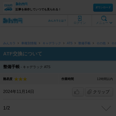
ダウンロード
記事を保存していつでも見られる！
みんカラとは？
ログイン
メニュー
みんカラ
車種別情報
キャデラック
ATS
整備手帳
その他
そ
ATF交換について
整備手帳
キャデラック ATS
難易度
作業時間
12時間以内
2024年11月14日
クリップ
1/2