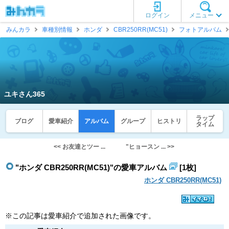
ログイン
メニュー
みんカラ
車種別情報
ホンダ
CBR250RR(MC51)
フォトアルバム
ユキさん365
ラップ
ブログ
愛車紹介
アルバム
グループ
ヒストリ
タイム
<< お友達とツー ...
"ヒョースン ... >>
"ホンダ CBR250RR(MC51)"の愛車アルバム
[1枚]
ホンダ CBR250RR(MC51)
※この記事は愛車紹介で追加された画像です。