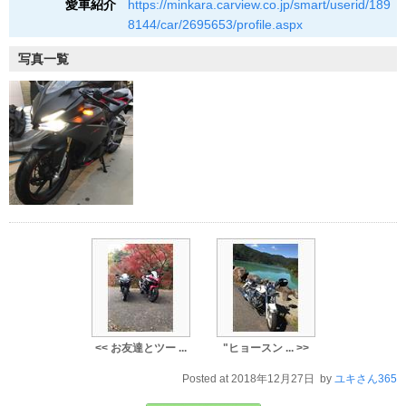
愛車紹介
https://minkara.carview.co.jp/smart/userid/189
8144/car/2695653/profile.aspx
写真一覧
<< お友達とツー ...
"ヒョースン ... >>
Posted at 2018年12月27日 by
ユキさん365