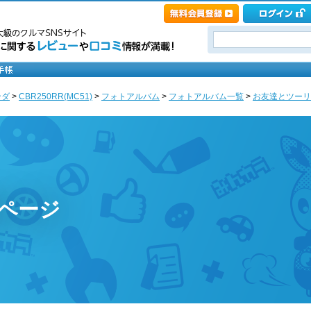
ンダ
>
CBR250RR(MC51)
>
フォトアルバム
>
フォトアルバム一覧
>
お友達とツーリン
のページ