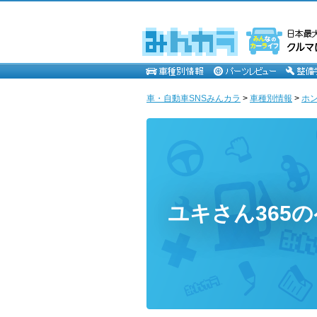
車・自動車SNSみんカラ
>
車種別情報
>
ホ
ユキさん365