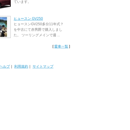
ています。
ヒョースン GV250
ヒョースンGV250多分11年式？
を中古にて赤男爵で購入しまし
た。 ツーリングメインで週 ...
[
愛車一覧
]
ヘルプ
｜
利用規約
｜
サイトマップ