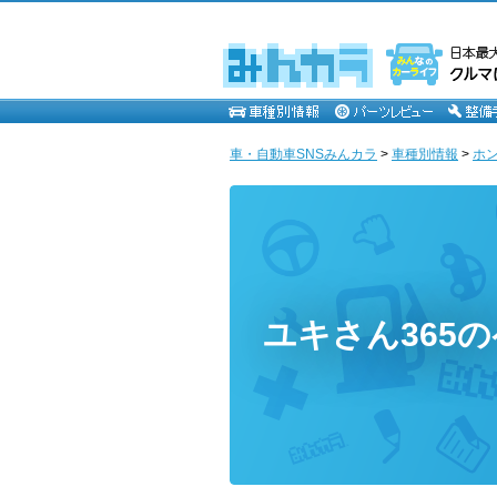
車・自動車SNSみんカラ
>
車種別情報
>
ホ
ユキさん365