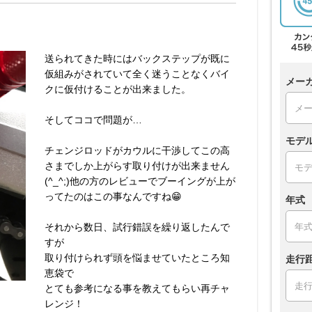
送られてきた時にはバックステップが既に
仮組みがされていて全く迷うことなくバイ
メー
クに仮付けることが出来ました。
そしてココで問題が…
モデ
チェンジロッドがカウルに干渉してこの高
さまでしか上がらす取り付けが出来ません
(^_^;)他の方のレビューでブーイングが上が
ってたのはこの事なんですね😁
年式
それから数日、試行錯誤を繰り返したんで
すが
取り付けられず頭を悩ませていたところ知
走行
恵袋で
とても参考になる事を教えてもらい再チャ
レンジ！