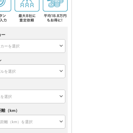
カー
ル
距離（km）