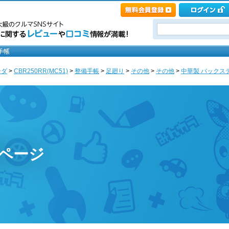
ンダ
>
CBR250RR(MC51)
>
整備手帳
>
足廻り
>
その他
>
その他
>
中華製 バックステ
のページ