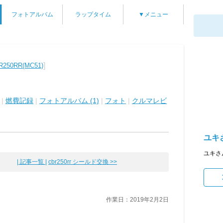
フォトアルバム
ラップタイム
▼メニュー
]
250RR(MC51)
|
燃費記録
|
フォトアルバム (1)
|
フォト
|
クルマレビ
ユキさ
ユキさ
| 記事一覧 |
cbr250rr シールド交換 >>
作業日：2019年2月2日