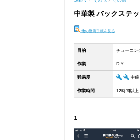
足廻り
その他
その他
中華製 バックステ
他の整備手帳を見る
目的
チューニン
作業
DIY
難易度
中級
作業時間
12時間以上
1