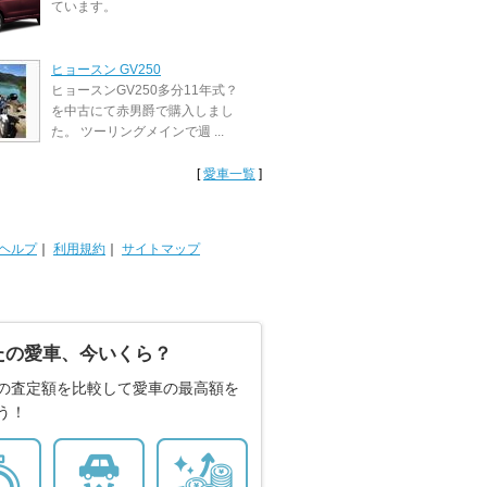
ています。
ヒョースン GV250
ヒョースンGV250多分11年式？
を中古にて赤男爵で購入しまし
た。 ツーリングメインで週 ...
[
愛車一覧
]
ヘルプ
｜
利用規約
｜
サイトマップ
たの愛車、今いくら？
の査定額を比較して愛車の最高額を
う！