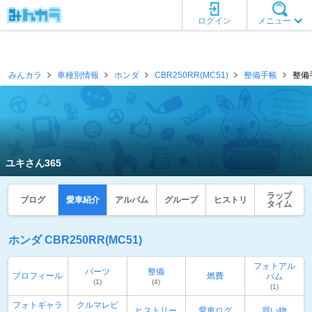
ログイン
メニュー
みんカラ
車種別情報
ホンダ
CBR250RR(MC51)
整備手帳
整備
ユキさん365
ラップ
ブログ
愛車紹介
アルバム
グループ
ヒストリ
タイム
ホンダ CBR250RR(MC51)
フォトアル
パーツ
整備
プロフィール
燃費
バム
(1)
(4)
(1)
フォトギャラ
クルマレビ
ヒストリー
愛車ログ
買い物