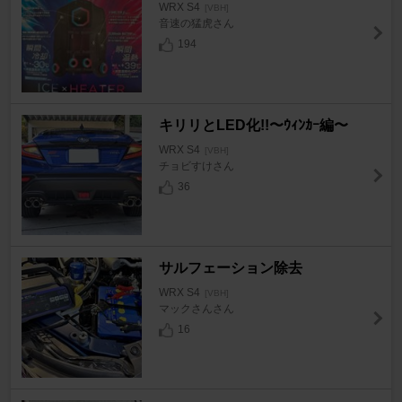
WRX S4
[VBH]
音速の猛虎さん
194
キリリとLED化!!〜ｳｨﾝｶｰ編〜
WRX S4
[VBH]
チョビすけさん
36
サルフェーション除去
WRX S4
[VBH]
マックさんさん
16