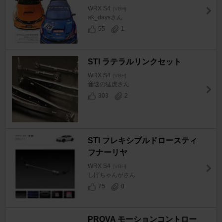
WRX S4
[VBH]
ak_daysさん
55
1
STI ラテラルリンクセット
WRX S4
[VBH]
音速の猛虎さん
303
2
STI フレキシブルドロースティ
フナーリヤ
WRX S4
[VBH]
しげちゃんがさん
75
0
PROVA モーションコントロー