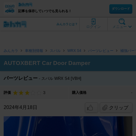
ダウンロード
記事を保存していつでも見られる！
みんカラとは？
ログイン
メニュー
みんカラ
車種別情報
スバル
WRX S4
パーツレビュー
補強パー
AUTOXBERT Car Door Damper
パーツレビュー
スバル WRX S4 [VBH]
3
評価
購入価格
-
2024年4月18日
クリップ