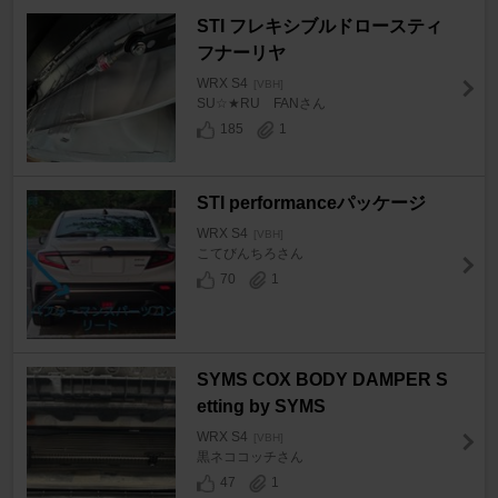
STI フレキシブルドロースティ
フナーリヤ
WRX S4
[VBH]
SU☆★RU FANさん
185
1
STI performanceパッケージ
WRX S4
[VBH]
こてびんちろさん
70
1
SYMS COX BODY DAMPER S
etting by SYMS
WRX S4
[VBH]
黒ネココッチさん
47
1