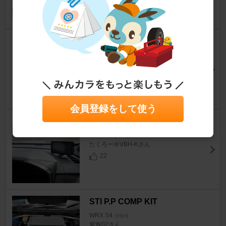
14
STI クラス優勝記念アクリルキ
ーホルダー
WRX S4
[VBH]
Mr.ぶるーさん
112
会員登録をして使う
Yupiteru Super Cat YPK-32L
WRX S4
[VBH]
たくろー＠VBH-Kさん
22
STI P.P COMP KIT
WRX S4
[VBH]
紫族02さん