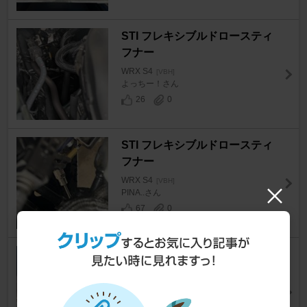
STI フレキシブルドロースティ
フナー
WRX S4
[VBH]
よっちー！さん
26
0
STI フレキシブルドロースティ
フナー
WRX S4
[VBH]
PINA..さん
67
0
NEW RAYTON タイヤリフター
クルピタ丸
WRX S4
[VBH]
わきこがねさん