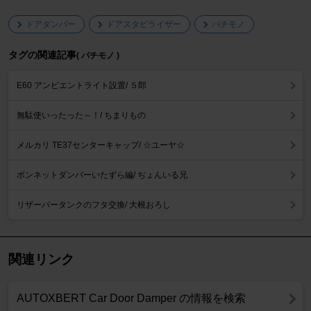
ドアダンパー
ドアスタビライザー
パチモノ
タグの関連記事
( パチモノ )
E60 アンビエントライト設置/ ５郎
無駄使いったった～！/ ちまりもの
メルカリ TE37センターキャップ/ ☆ユーヤ☆
ボンネットダンパーいたずら編/ ぢょんいる兄
リザーバータンクのフタ交換/ 大根おろし
関連リンク
AUTOXBERT Car Door Damper の情報を検索