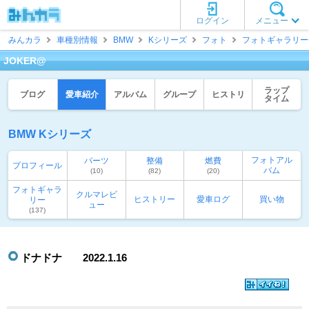
ログイン
メニュー
みんカラ
車種別情報
BMW
Kシリーズ
フォト
フォトギャラリー
JOKER@
ラップ
ブログ
愛車紹介
アルバム
グループ
ヒストリ
タイム
BMW Kシリーズ
フォトアル
パーツ
整備
燃費
プロフィール
バム
(10)
(82)
(20)
フォトギャラ
クルマレビ
ヒストリー
愛車ログ
買い物
リー
ュー
(137)
ドナドナ 2022.1.16