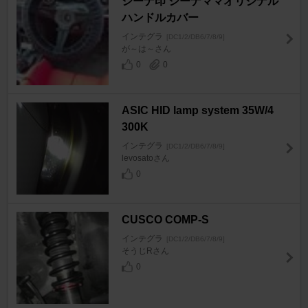
シーナ印 シーナママオリジナル
ハンドルカバー
インテグラ
[DC1/2/DB6/7/8/9]
が～は～さん
0
0
ASIC HID lamp system 35W/4
300K
インテグラ
[DC1/2/DB6/7/8/9]
levosatoさん
0
CUSCO COMP-S
インテグラ
[DC1/2/DB6/7/8/9]
そうじRさん
0