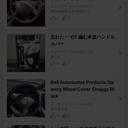
インテグラ
[DC1/2/DB6/7/8/9]
shu＠BEAT＆N-ONEさん
4
0
忘れた･･･(汗 編む本皮ハンドル
カバー
インテグラ
[DC1/2/DB6/7/8/9]
鵺さん
0
0
Bell Automotive Products Ste
ering Wheel Cover Shaggy Bl
ack
インテグラ
[DC1/2/DB6/7/8/9]
盆大痔さん
5
0