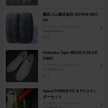
横浜ゴム株式会社 ADVAN NEO
VA
インテグラ
[DC1/2/DB6/7/8/9]
umeume708さん
0
Onitsuka Tiger MEXICO 66 DR
IVING
インテグラ
[DC1/2/DB6/7/8/9]
ｲｯｼｰ@B18Cさん
4
Apexi POWER FC & FCコマン
ダーセット
インテグラ
[DC1/2/DB6/7/8/9]
ｲｯｼｰ@B18Cさん