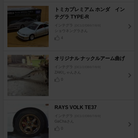
トミカプレミアム ホンダ イン
テグラ TYPE-R
インテグラ
[DC1/2/DB6/7/8/9]
ショウネングラさん
4
オリジナル ナックルアーム曲げ
インテグラ
[DC1/2/DB6/7/8/9]
ZAKIしゃんさん
0
RAYS VOLK TE37
インテグラ
[DC1/2/DB6/7/8/9]
GaChaさん
0