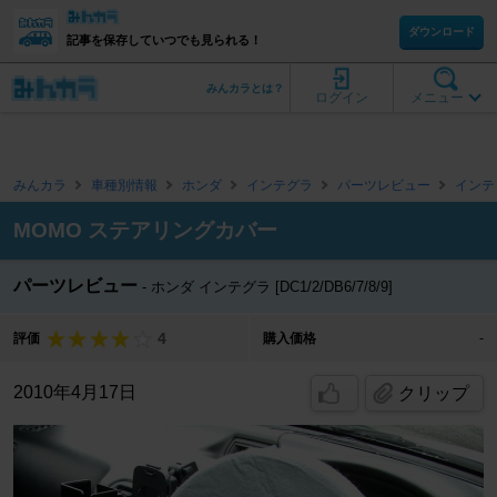
ダウンロード
記事を保存していつでも見られる！
みんカラとは？
ログイン
メニュー
みんカラ
車種別情報
ホンダ
インテグラ
パーツレビュー
インテ
MOMO ステアリングカバー
パーツレビュー
ホンダ インテグラ [DC1/2/DB6/7/8/9]
4
評価
購入価格
-
2010年4月17日
クリップ