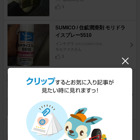
3
SUMICO / 住鉱潤滑剤 モリドラ
イスプレー5510
インテグラ
[DC1/2/DB6/7/8/9]
モルファスさん
3
無限 ペダル
インテグラ
[DC1/2/DB6/7/8/9]
びびぶるさん
0
ヘッドカバー塗装①純正塗装剥
離