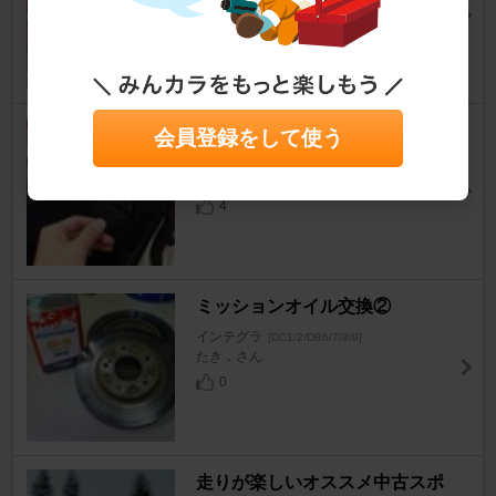
インテグラ
[DC1/2/DB6/7/8/9]
SiSさん
9
ドア内張り張替え
会員登録をして使う
インテグラ
[DC1/2/DB6/7/8/9]
ユウ‐Rさん
4
ミッションオイル交換②
インテグラ
[DC1/2/DB6/7/8/9]
たき．さん
0
走りが楽しいオススメ中古スポ