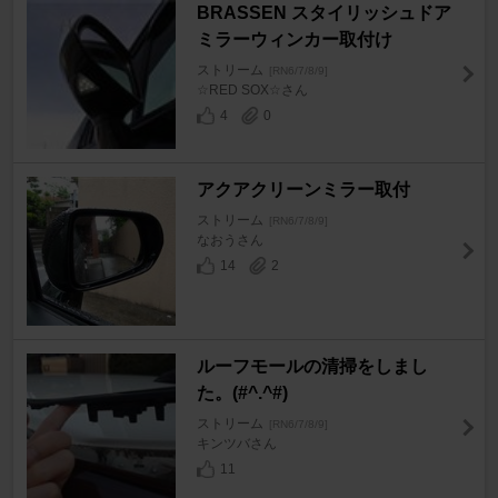
BRASSEN スタイリッシュドア
ミラーウィンカー取付け
ストリーム
[RN6/7/8/9]
☆RED SOX☆さん
4
0
アクアクリーンミラー取付
ストリーム
[RN6/7/8/9]
なおうさん
14
2
ルーフモールの清掃をしまし
た。(#^.^#)
ストリーム
[RN6/7/8/9]
キンツバさん
11