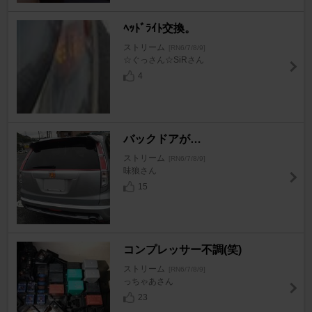
ﾍｯﾄﾞﾗｲﾄ交換。
ストリーム
[RN6/7/8/9]
☆ぐっさん☆SiRさん
4
バックドアが…
ストリーム
[RN6/7/8/9]
味狼さん
15
コンプレッサー不調(笑)
ストリーム
[RN6/7/8/9]
っちゃあさん
23