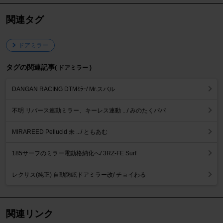
関連タグ
ドアミラー
タグの関連記事
( ドアミラー )
DANGAN RACING DTMﾐﾗｰ/ Mr.スバル
不明 リバース連動ミラー、キーレス連動 .../ みのたくパパ
MIRAREED Pellucid 未 .../ ともあむ
185サーフのミラー電動格納化へ/ 3RZ-FE Surf
レクサス(純正) 自動防眩ドアミラー改/ チョイわる
関連リンク