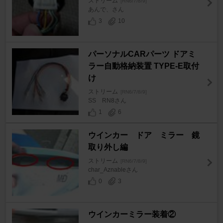
ストリーム
[RN6/7/8/9]
あんで、さん
3
10
パーソナルCARパーツ ドアミ
ラー自動格納装置 TYPE-E取付
け
ストリーム
[RN6/7/8/9]
SS RN8さん
1
6
ウインカー ドア ミラー 鏡
取り外し編
ストリーム
[RN6/7/8/9]
char_Aznableさん
0
3
ウインカーミラー装着②