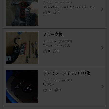
ストリーム
[RN6/7/8/9]
碧パパ★@モンストもやってます。さん
0
3
ミラー交換
ストリーム
[RN6/7/8/9]
Tommy factoryさん
8
0
ドアミラースイッチLED化
ストリーム
[RN6/7/8/9]
LENさん
15
6