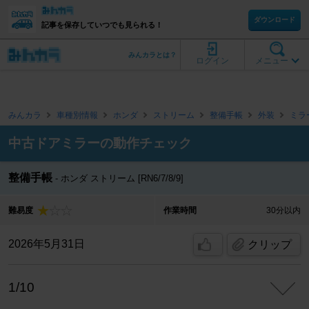
ダウンロード
記事を保存していつでも見られる！
みんカラとは？
ログイン
メニュー
みんカラ
車種別情報
ホンダ
ストリーム
整備手帳
外装
ミラ
中古ドアミラーの動作チェック
整備手帳
ホンダ ストリーム [RN6/7/8/9]
難易度
作業時間
30分以内
2026年5月31日
クリップ
1/10