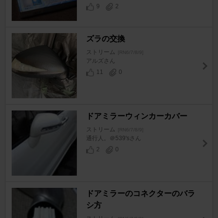
9
2
ズラの交換
ストリーム
[RN6/7/8/9]
アルズさん
11
0
ドアミラーウィンカーカバー
ストリーム
[RN6/7/8/9]
通行人。＠539'sさん
2
0
ドアミラーのコネクターのバラ
シ方