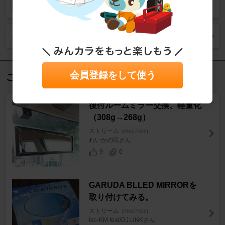
人気商品をもっと見る
会員登録をして使う
この記事を見た人におすすめ
後付ルームミラー交換、軽量化
（308g→268g）
ストリーム
[RN6/7/8/9]
れいかの民さん
9
0
GARUDA BLLED MIRRORを
取り付けてみる。
ストリーム
[RN6/7/8/9]
Iso-KM feat/DJ.UNKさん