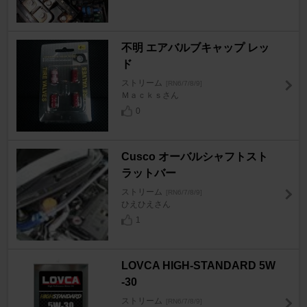
不明 エアバルブキャップ レッ
ド
ストリーム
[RN6/7/8/9]
Ｍａｃｋｓさん
0
Cusco オーバルシャフトスト
ラットバー
ストリーム
[RN6/7/8/9]
ひえひえさん
1
LOVCA HIGH-STANDARD 5W
-30
ストリーム
[RN6/7/8/9]