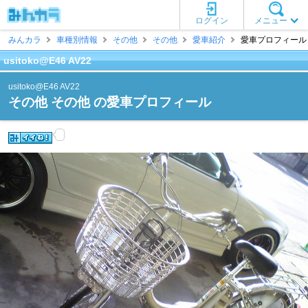
ログイン
メニュー
みんカラ
車種別情報
その他
その他
愛車紹介
愛車プロフィール [us
usitoko@E46 AV22
usitoko@E46 AV22
その他 その他 の愛車プロフィール