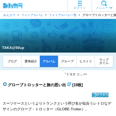
ログイン
メニュー
みんカラ
フォトアルバム
フォトアルバム一覧
グローブトロッターと旅の思
TAKA@50up
ラップ
ブログ
愛車紹介
アルバム
グループ
ヒストリ
タイム
"トヨタ コ ... >>
グローブトロッターと旅の思い出
[19枚]
スーツケースというよりトランクという呼び名が似合うレトロなデ
ザインのグローブ・トロッター（GLOBE-Trotter）。