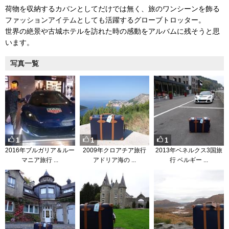
荷物を収納するカバンとしてだけでは無く、旅のワンシーンを飾る
ファッションアイテムとしても活躍するグローブトロッター。
世界の絶景や古城ホテルを訪れた時の感動をアルバムに残そうと思
います。
写真一覧
1
1
1
2016年ブルガリア＆ルー
2009年クロアチア旅行
2013年ベネルクス3国旅
マニア旅行 ...
アドリア海の ...
行 ベルギー ...