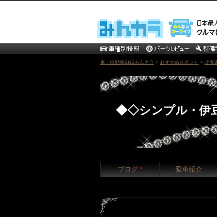
車・自動車SNSみんカラ
>
おすすめスポット
>
北海
◆◇シンプル・伊
ブログ
*
愛車紹介