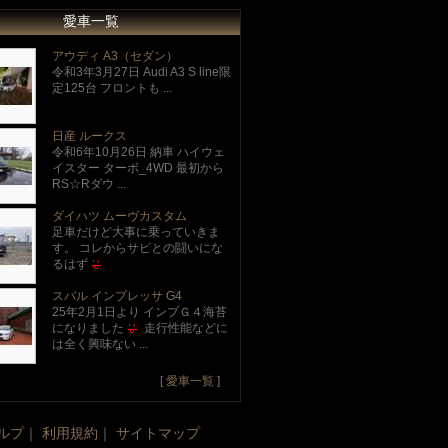
愛車一覧
アウディ A3（セダン）
令和3年3月27日 Audi A3 S line限
定125台 フロントも ...
日産 ルークス
令和6年10月26日 納車 ハイウェ
イスター ターボ_4WD 最初から
RS☆Rダウ ...
ダイハツ ムーヴカスタム
足車だけど大事に乗っていきま
す。 コレからサビとの闘いにな
るはず
スバル インプレッサ G4
25年2月1日より インプＧ４海苔
になりました
走行性能などに
は全く興味ない ...
[
愛車一覧
]
ルプ
｜
利用規約
｜
サイトマップ