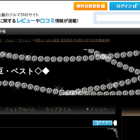
道
>
グルメ
>
ラーメン
>
利尻らーめん味楽 倶知安店 [EURO STYLE＠憂越DM]
豆・ベスト◇◆
フォトアルバム
ラップタイム
▼メニュー