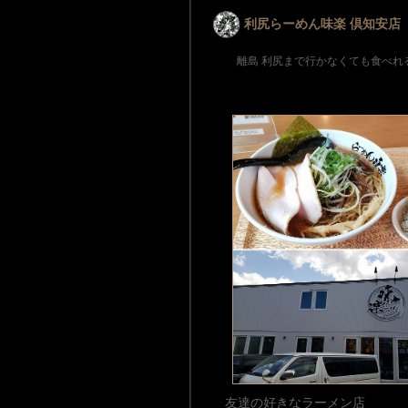
利尻らーめん味楽 倶知安店
離島 利尻まで行かなくても食べれ
友達の好きなラーメン店