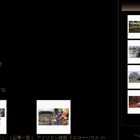
す
丁目
ヘ
じい
| 記事一覧 |
アメリカン雑貨 イエローハウス >>