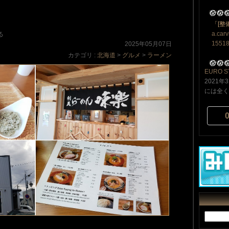
「[整
a.car
る
15518
2025年05月07日
カテゴリ :
北海道
>
グルメ
>
ラーメン
EURO 
2021年
には全く興