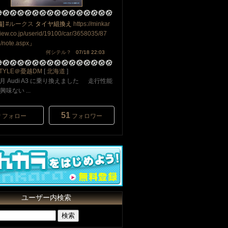
備]
#ルークス
タイヤ組換え
https://minkar
view.co.jp/userid/19100/car/3658035/87
/note.aspx
」
何シテル？
07/18 22:03
STYLE＠憂越DM
[
北海道
]
3月 Audi A3 に乗り換えました 走行性能
味ない ...
0
51
フォロー
フォロワー
ユーザー内検索