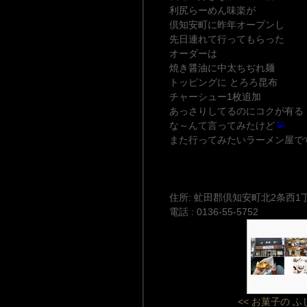
利尻らーめん味楽が
倶知安町に昨年オープンし
先日連れて行ってもらった
オーダーは
焼き醤油に中太ちぢれ麺
トッピングに とろろ昆布
チャーシュー1枚追加
あっさりしてるのにコクが有る
な～んて言ってみたけど
また行ってみたいラーメン屋で
住所: 虻田郡倶知安町北2条西1
電話 : 0136-55-5752
<< お菓子の ふ