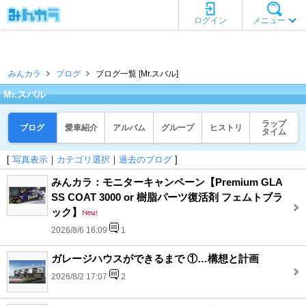
ログイン
メニュー
みんカラ
ブログ
ブログ一覧 [Mr.スバル]
Mr.スバル
ラップ
ブログ
愛車紹介
アルバム
グループ
ヒストリ
タイム
[
写真表示
｜
カテゴリ選択
｜
過去のブログ
]
みんカラ：モニターキャンペーン【Premium GLA
SS COAT 3000 or 樹脂パーツ復活剤 フェムトブラ
ック】
2026/8/6 16:09
1
ガレージハウスができるまで ①…構想と計画
2026/8/2 17:07
2