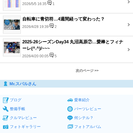
2026/5/5 16:35
1
自転車に青切符…4週間経って変わった？
2026/4/28 19:39
2
2025-26シーズンDay34 丸沼高原⑦…愛棒とフィナ
ーレ(^.^)/~~~
2026/4/20 00:05
5
次のページ >>
Mr.スバルさん
ブログ
愛車紹介
整備手帳
パーツレビュー
クルマレビュー
何シテル？
フォトギャラリー
フォトアルバム