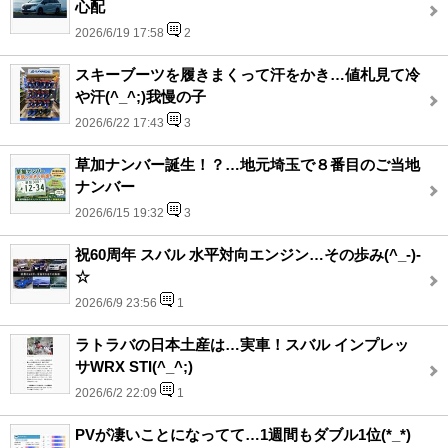
心配
2026/6/19 17:58
2
スキーブーツを履きまくって汗をかき…値札見て冷
や汗(^_^;)我慢の子
2026/6/22 17:43
3
草加ナンバー誕生！？…地元埼玉で８番目のご当地
ナンバー
2026/6/15 19:32
3
祝60周年 スバル 水平対向エンジン…その歩み(^_-)-
☆
2026/6/9 23:56
1
ラトラバの日本土産は…実車！スバル インプレッ
サWRX STI(^_^;)
2026/6/2 22:09
1
PVが凄いことになってて…1週間もダブル1位(*_*)