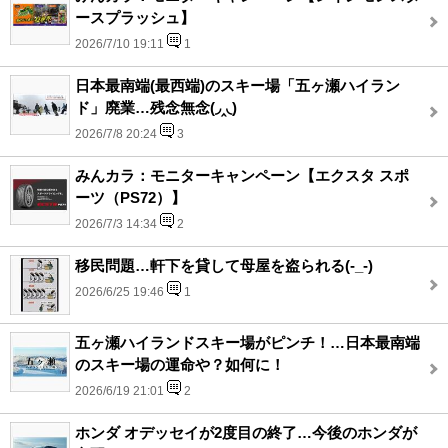
ースプラッシュ】
2026/7/10 19:11
1
日本最南端(最西端)のスキー場「五ヶ瀬ハイラン
ド」廃業…残念無念(◞‸◟)
2026/7/8 20:24
3
みんカラ：モニターキャンペーン【エクスタ スポ
ーツ（PS72）】
2026/7/3 14:34
2
移民問題…軒下を貸して母屋を盗られる(-_-)
2026/6/25 19:46
1
五ヶ瀬ハイランドスキー場がピンチ！…日本最南端
のスキー場の運命や？如何に！
2026/6/19 21:01
2
ホンダ オデッセイが2度目の終了…今後のホンダが