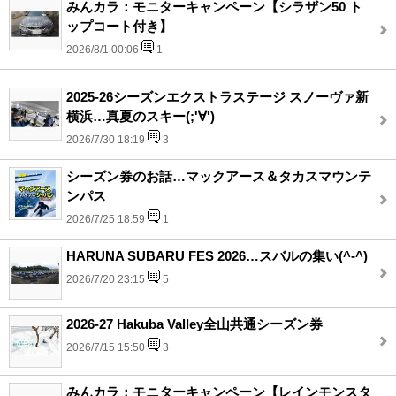
みんカラ：モニターキャンペーン【シラザン50 ト
ップコート付き】
2026/8/1 00:06
1
2025-26シーズンエクストラステージ スノーヴァ新
横浜…真夏のスキー(;'∀')
2026/7/30 18:19
3
シーズン券のお話…マックアース＆タカスマウンテ
ンパス
2026/7/25 18:59
1
HARUNA SUBARU FES 2026…スバルの集い(^-^)
2026/7/20 23:15
5
2026-27 Hakuba Valley全山共通シーズン券
2026/7/15 15:50
3
みんカラ：モニターキャンペーン【レインモンスタ