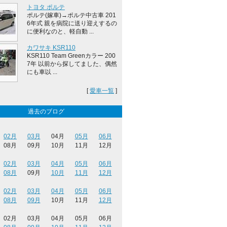
トヨタ ポルテ
ポルテ(嫁車)→ポルテ中古車 201
6年式 親を病院に送り迎えするの
に便利なのと、軽自動 ...
カワサキ KSR110
KSR110 Team Greenカラー 200
7年 以前から探してました、偶然
にも車以 ...
[
愛車一覧
]
過去のブログ
02月
03月
04月
05月
06月
08月
09月
10月
11月
12月
02月
03月
04月
05月
06月
08月
09月
10月
11月
12月
02月
03月
04月
05月
06月
08月
09月
10月
11月
12月
02月
03月
04月
05月
06月