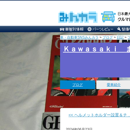
車・自動車SNSみんカラ
>
ブログ
>
日記
>
Ｋａｗａｓａｋｉ 
ブログ
愛車紹介
<< ヘルメットホルダー設置＆チ ..
2024年06月23日