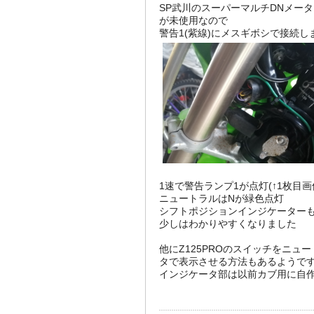
SP武川のスーパーマルチDNメー
が未使用なので
警告1(紫線)にメスギボシで接続し
1速で警告ランプ1が点灯(↑1枚目画
ニュートラルはNが緑色点灯
シフトポジションインジケーター
少しはわかりやすくなりました
他にZ125PROのスイッチをニュ
タで表示させる方法もあるようで
インジケータ部は以前カブ用に自