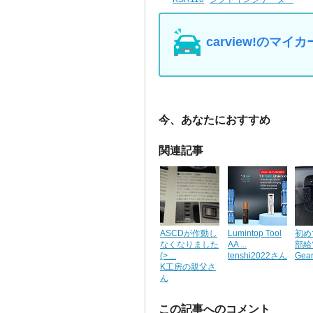
carview!の
今、あなたにおすすめ
関連記事
ASCDが作動し
Lumintop Tool
初め
なくなりました
AA ...
部給
(> ...
tenshi2022さん
Gea
K工房の親父さ
ん
この記事へのコメント