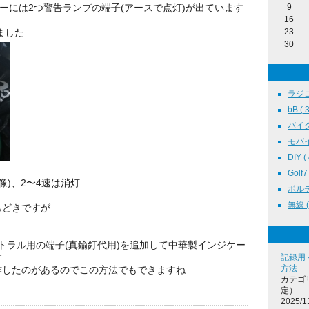
ターには2つ警告ランプの端子(アースで点灯)が出ています
9
16
ました
23
30
ラジコン
bB ( 3
バイク 
モバイル
DIY ( 
Golf7 
像)、2〜4速は消灯
ポルテ 
無線 ( 
もどきですが
ートラル用の端子(真鍮釘代用)を追加して中華製インジケー
す
記録用
方法
作したのがあるのでこの方法でもできますね
カテゴ
定）
2025/1