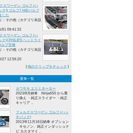
クスワーゲン ゴルフ (ハ
ク)] ゴルフ7 HIDバルブ
ました
リ：その他（カテゴリ未設
1/01 09:41:32
クスワーゲン ゴルフ (ハ
ク)] PHILIPS ヘッドライ
Dバルブ交換
リ：その他（カテゴリ未設
0/27 12:56:20
[
他のクリップをチェック
]
愛車一覧
カワサキ エリミネーター
2023/9月納車 Ninja650 から乗
り換え ・純正スライダー ・純正
キャリア ...
フォルクスワーゲン ゴルフ (ハッ
チバック)
2013年11月16日納車 オプション
キセノン、純正インダッシュナ
ビ カスタマイ ...