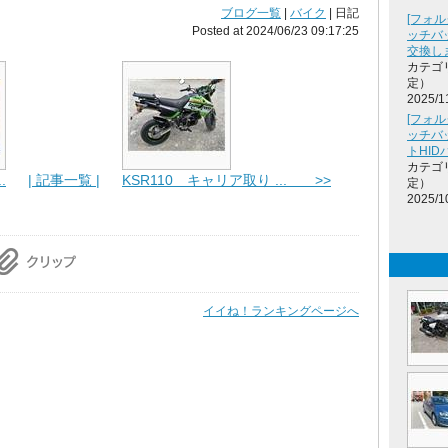
ブログ一覧
|
バイク
| 日記
[フォル
Posted at 2024/06/23 09:17:25
ッチバッ
交換し
カテゴ
定）
2025/1
[フォル
ッチバッ
トHI
カテゴ
.
| 記事一覧 |
KSR110 キャリア取り ... >>
定）
2025/1
イイね！ランキングページへ