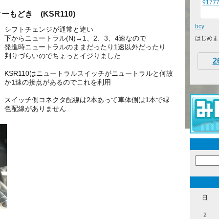
91777
もどき (KSR110)
bcy
シフトチェンジが通常と違い
下からニュートラル(N)→1、2、3、4速なので
はじめま
発進時ニュートラルのままだったり1速以外だったり
判りづらいのでちょっとイジりました
2
KSR110はニュートラルスイッチがニュートラルと何故
か1速の接点があるのでこれを利用
スイッチ側コネクタ配線は2本あって車体側は1本で緑
色配線がありません
日
2