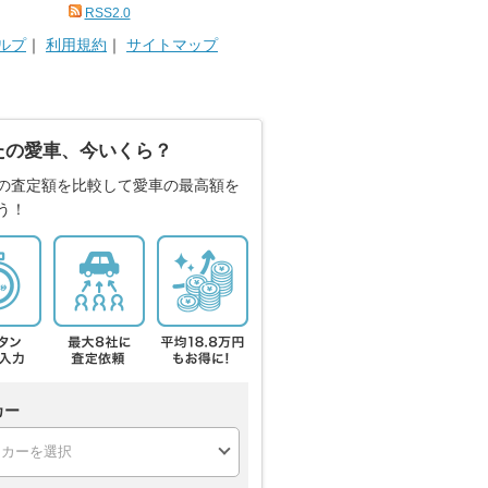
RSS2.0
ルプ
｜
利用規約
｜
サイトマップ
たの愛車、今いくら？
の査定額を比較して愛車の最高額を
う！
カー