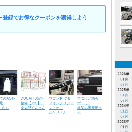
マイカー登録でお得なクーポンを獲得しよう
2026年
01月
07月
2025年
01月
てのAC外
DUCATI SSの
ワゴンＲ ＣＥ
笛吹けど踊ら
07月
電
整備【150】 ...
Ｐインテリジェ
ず･･･。
2024年
r..さん
灸太郎くんさん
ントオ ...
微笑み黒魔術さ
01月
ルとサさん
ん
07月
2023年
01月