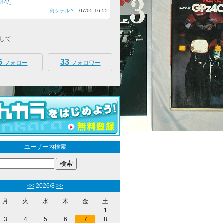
84/
」
何シテル？
07/05 16:55
して
6
33
フォロー
フォロワー
ユーザー内検索
<<
2026/8
>>
月
火
水
木
金
土
1
3
4
5
6
7
8