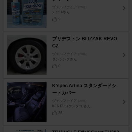
ヴェルファイア
[20系]
ｼｭﾝﾊﾟﾙさん
9
ブリヂストン BLIZZAK REVO
GZ
ヴェルファイア
[20系]
ダンシングさん
0
K'spec Artina スタンダードシ
ートカバー
ヴェルファイア
[20系]
KENTA５(ケンタゴ)さん
35