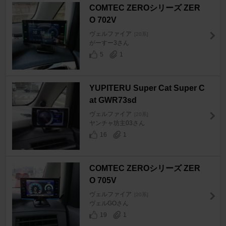
COMTEC ZEROシリーズ ZER
O 702V
ヴェルファイア
[20系]
がーすー3さん
5
1
YUPITERU Super Cat Super C
at GWR73sd
ヴェルファイア
[20系]
ヤンチャ坊主03さん
16
1
COMTEC ZEROシリーズ ZER
O 705V
ヴェルファイア
[20系]
ヴェルGOさん
19
1