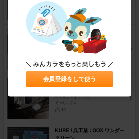
☆モケケさん☆さん
200
モデリスタ フロントスポイラー
ヴェルファイア
[20系]
トッシボーさん
0
会員登録をして使う
BRECE e+ワンタッチスライダ
ー
ヴェルファイア
[20系]
そっちちさん
10
KURE / 呉工業 LOOX ワンダー
クリーン