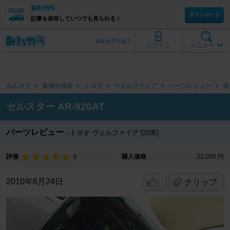
ダウンロード
記事を保存していつでも見られる！
みんカラとは？
ログイン
メニュー
みんカラ
車種別情報
トヨタ
ヴェルファイア
パーツレビュー
電
セルスター AR-920AT
パーツレビュー
トヨタ ヴェルファイア [20系]
5
評価
購入価格
22,000 円
2010年6月24日
クリップ