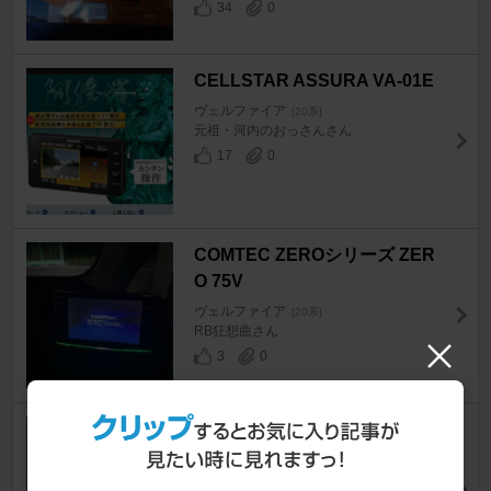
34
0
CELLSTAR ASSURA VA-01E
ヴェルファイア
[20系]
元祖・河内のおっさんさん
17
0
COMTEC ZEROシリーズ ZER
O 75V
ヴェルファイア
[20系]
RB狂想曲さん
3
0
SurLuster ループ スムースショ
ット 240ml✨
ヴェルファイア
[20系]