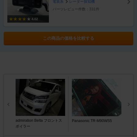
電装系
レーダー探知機
パーツレビュー件数：331件
4.02
この商品の価格を比較する
admiration Belta フロントス
Panasonic TR-M90WS5
ポイラー