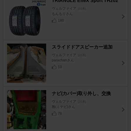
TRIANGLE EffeX Sport TH202
ヴェルファイア
[20系]
もんもりさん
180
スライドドアスピーカー追加
ヴェルファイア
[20系]
parachanさん
10
ナビ(カバー)取り外し、交換
ヴェルファイア
[20系]
雅(ミヤビ)さん
76