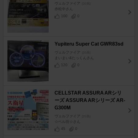
ヴェルファイア
[20系]
赤松中さん
100
0
Yupiteru Super Cat GWR83sd
ヴェルファイア
[20系]
まいまい&たっくんさん
120
0
CELLSTAR ASSURA ARシリ
ーズ ASSURA ARシリーズ AR-
G300M
ヴェルファイア
[20系]
☆ベル坊☆さん
45
0