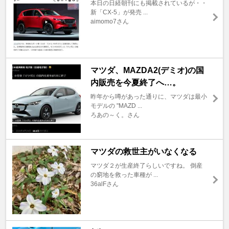
本日の日経朝刊にも掲載されているが・・
新「CX-5」が発売 ...
aimomo7さん
マツダ、MAZDA2(デミオ)の国
内販売を今夏終了へ…。
昨年から噂があった通りに、マツダは最小
モデルの "MAZD ...
ろあの～く。さん
マツダの救世主がいなくなる
マツダ２が生産終了らしいですね。 倒産
の窮地を救った車種が ...
36alFさん