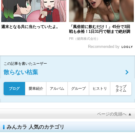
週末となる共に当たっていたよ。
「風俗前に飲むだけ！」45分で3回
戦も余裕！1日31円で朝まで絶好調
PR（健商株式会社）
Recommended by
この記事を書いたユーザー
散らない枯葉
ラップ
ブログ
愛車紹介
アルバム
グループ
ヒストリ
タイム
ページの先頭へ ▲
みんカラ 人気のカテゴリ