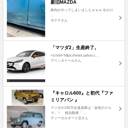
新旧MAZDA
家内がやってしまいましたｗｗｗ 出かけ
...
ポクテさん
「マツダ2」生産終了。
<a href='https://news.yahoo.c ...
アベンタドールさん
『キャロル600』と初代『ファ
ミリアバン 』
マツダの100万台達成車は「金色のクル
マ」！ 軽自動車「 ...
ディーゼルオート店さん