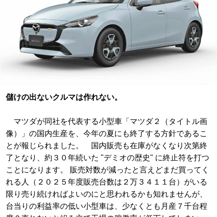
儲けの出ないクルマは作れない。
マツダが同社を代表する小型車「マツダ２（タイトル画
像）」の国内生産を、今年の夏にも終了する方針であるこ
とが報じられました。 国内販売も在庫がなくなり次第終
了となり、約３０年続いた "デミオの歴史" に終止符を打つ
ことになります。 販売対数が減ったと言えどまだ買ってく
れる人（２０２５年度販売台数は２万３４１１台）がいる
限り売り続ければよいのにと思われるかも知れませんが、
台当りの利益率の低い小型車は、少なくとも月産７千台程