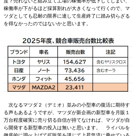
度？売れないと組み立て工場の稼働率が低下してしまい、
稼働率が下がるほど採算割れが大きくなって行くので、マ
ツダとしても忍耐の限界に達して生産終了に踏み切らざる
を得なかったのではないかと思います。
次なるマツダ２（デミオ）並みの小型車の復活に期待す
る声もあるようですが、マツダが新企画の新型車を月販１
万台程度確実に売り切る自信が持てなければ、マツダが自
ら開発する新型車の投入は無いと思います。 ライバルを
徹底的に調べ上げて拡販策を講じて上昇気流に乗せている