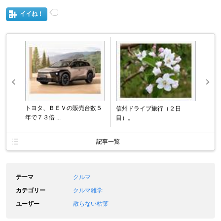
イイね！
トヨタ、ＢＥＶの販売台数５
信州ドライブ旅行（２日
年で７３倍 ...
目）。
記事一覧
テーマ
クルマ
カテゴリー
クルマ雑学
ユーザー
散らない枯葉