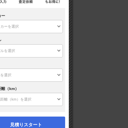
カー
ル
距離（km）
見積りスタート