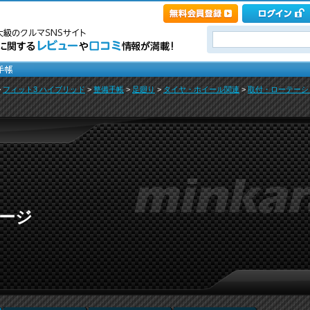
>
フィット3 ハイブリッド
>
整備手帳
>
足廻り
>
タイヤ・ホイール関連
>
取付・ローテーシ
ページ