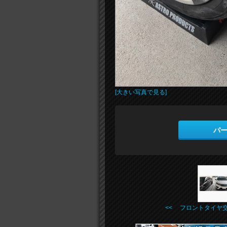
[大きい写真で見る]
パ
<< フロントタイヤ