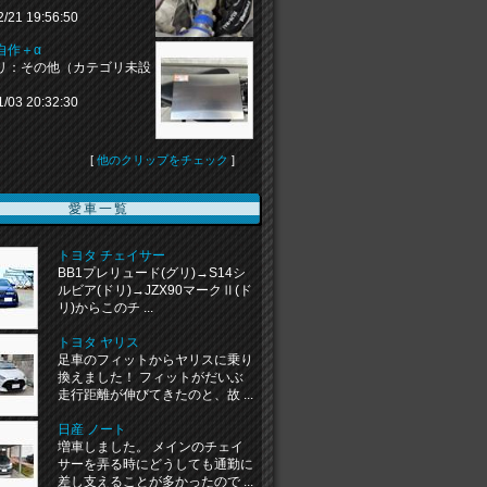
2/21 19:56:50
自作＋α
リ：その他（カテゴリ未設
1/03 20:32:30
[
他のクリップをチェック
]
愛車一覧
トヨタ チェイサー
BB1プレリュード(グリ)→S14シ
ルビア(ドリ)→JZX90マークⅡ(ド
リ)からこのチ ...
トヨタ ヤリス
足車のフィットからヤリスに乗り
換えました！ フィットがだいぶ
走行距離が伸びてきたのと、故 ...
日産 ノート
増車しました。 メインのチェイ
サーを弄る時にどうしても通勤に
差し支えることが多かったので ...