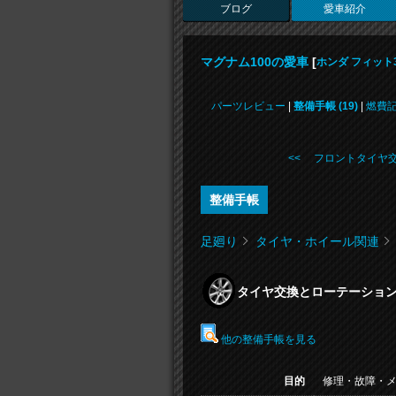
ブログ
愛車紹介
マグナム100の愛車
[
ホンダ フィット
パーツレビュー
|
整備手帳 (19)
|
燃費
<< フロントタイヤ
整備手帳
足廻り
タイヤ・ホイール関連
タイヤ交換とローテーショ
他の整備手帳を見る
目的
修理・故障・