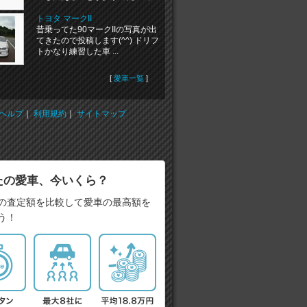
トヨタ マークII
昔乗ってた90マークIIの写真が出
てきたので投稿します(^^) ドリフ
トかなり練習した車 ...
[
愛車一覧
]
ヘルプ
｜
利用規約
｜
サイトマップ
たの愛車、今いくら？
の査定額を比較して愛車の最高額を
う！