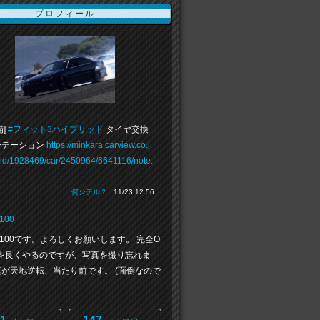
プロフィール
備]
#フィット3ハイブリッド
タイヤ交換
ーテーション
https://minkara.carview.co.j
rid/1928469/car/2450964/6641116/note.
」
何シテル？
11/23 12:56
100
100です。よろしくお願いします。 完全O
Yを良くやるのですが、写真を撮り忘れま
真が天地逆転、当たり前です。 (面倒なので
.