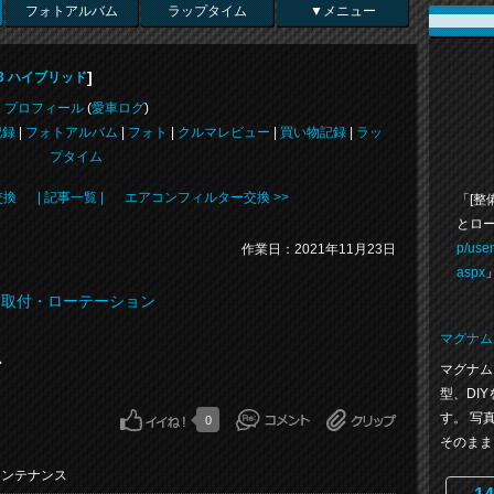
フォトアルバム
ラップタイム
▼メニュー
]
3 ハイブリッド
プロフィール
(
愛車ログ
)
記録
|
フォトアルバム
|
フォト
|
クルマレビュー
|
買い物記録
|
ラッ
プタイム
交換
| 記事一覧 |
エアコンフィルター交換 >>
「[整
とロ
p/use
作業日：2021年11月23日
aspx
取付・ローテーション
マグナム
ン
マグナム
型、DI
す。 写
0
そのまま..
メンテナンス