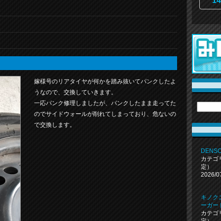
14
嫁様号のリアタイヤが何かを踏み抜いてパンクしたよ
うなので、交換していきます。
一応パンク修理しましたが、パンクしたまま走ってた
のでサイドウォールが削れてしまっており、危ないの
で交換します。
DENS
カテゴ
定）
2026/0
キノクニ
ーガー
カテゴ