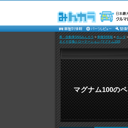
車・自動車SNSみんカラ
>
車種別情報
>
ホンダ
タイヤ交換とローテーション [マグナム100]
マグナム100の